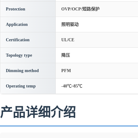
Protection
OVP/OCP/短路保护
Application
照明驱动
Certification
UL/CE
Topology type
降压
Dimming method
PFM
Operating temp
-40℃~85℃
产品详细介绍