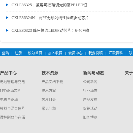
CXLE86325：兼容可控硅调光的高PF LED恒
CXLE86324N：高PF无频闪线性恒流驱动芯片
CXLE86323 降压恒流LED驱动芯片：6-40V输
登陆
|
注册
|
设为首页
|
加入收藏
|
会员中心
|
我要投稿
|
汇款资料
|
联
产品中心
技术资源
新闻与动态
关于
电池管理与充电
产品文档下载
公司新闻
LED驱动芯片
技术方案
行业动态
电机与驱动
芯片目录
产品发布
模拟与混合信号
常见问题
促销活动
微控制器与存储
旧闻博览