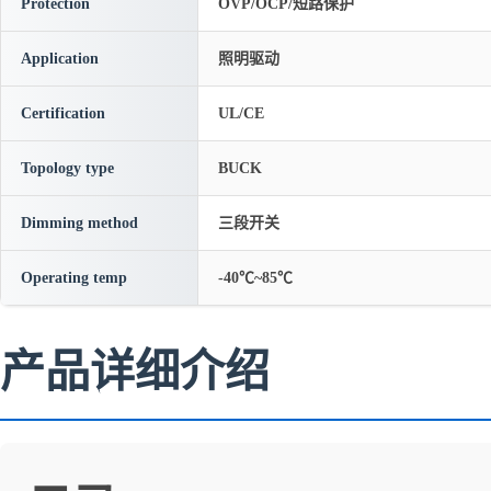
Protection
OVP/OCP/短路保护
Application
照明驱动
Certification
UL/CE
Topology type
BUCK
Dimming method
三段开关
Operating temp
-40℃~85℃
产品详细介绍