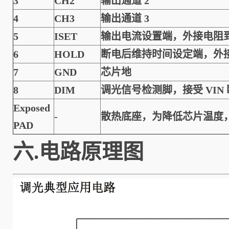
3
CH2
输出通道 2
4
CH3
输出通道 3
5
ISET
输出电流设置端，外接电阻到
6
HOLD
断电后维持时间设定端，外接
7
GND
芯片地
8
DIM
调光信号检测脚，接受 VIN
Exposed
-
散热底座，为降低芯片温度，
PAD
六.电路原理图