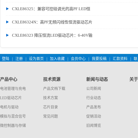
CXLE86325：兼容可控硅调光的高PF LED恒
CXLE86324N：高PF无频闪线性恒流驱动芯片
CXLE86323 降压恒流LED驱动芯片：6-40V输
登陆
|
注册
|
设为首页
|
加入收藏
|
会员中心
|
我要投稿
|
汇款资料
|
联
产品中心
技术资源
新闻与动态
关于
电池管理与充电
产品文档下载
公司新闻
LED驱动芯片
技术方案
行业动态
电机与驱动
芯片目录
产品发布
模拟与混合信号
常见问题
促销活动
微控制器与存储
旧闻博览