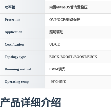
功率管
内置60VMOS管内置稳压
Protection
OVP/OCP/短路保护
Application
照明驱动
Certification
UL/CE
Topology type
BUCK-BOOST /BOOST/BUCK
Dimming method
PWM调光
Operating temp
-40℃~85℃
产品详细介绍