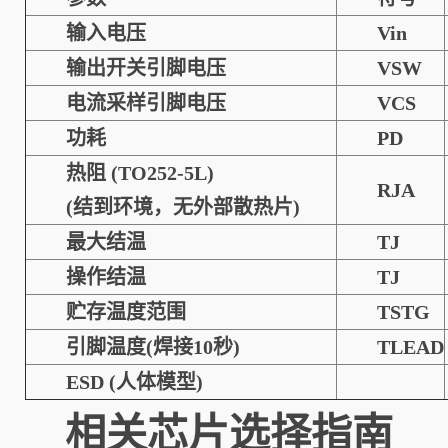
输入电压
Vin
输出开关引脚电压
VSW
电流采样引脚电压
VCS
功耗
PD
热阻 (TO252-5L)
RJA
(结到环境，无外部散热片)
最大结温
TJ
操作结温
TJ
贮存温度范围
TSTG
引脚温度(焊接10秒)
TLEAD
ESD (人体模型)
相关
芯片
选择指南