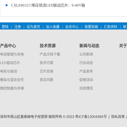
CXLE86323 降压恒流LED驱动芯片：6-40V输
登陆
|
注册
|
设为首页
|
加入收藏
|
会员中心
|
我要投稿
|
汇款资料
|
联
产品中心
技术资源
新闻与动态
关于
电池管理与充电
产品文档下载
公司新闻
LED驱动芯片
技术方案
行业动态
电机与驱动
芯片目录
产品发布
模拟与混合信号
常见问题
促销活动
微控制器与存储
旧闻博览
深圳市南山区嘉泰姆电子经营部 版权所有 © 2023
粤ICP备13004986号
|
隐私政策