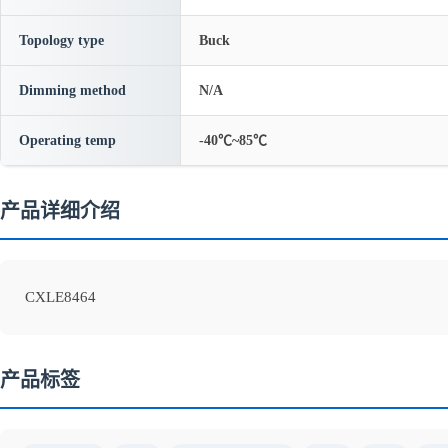
Topology type
Buck
Dimming method
N/A
Operating temp
-40℃~85℃
产品详细介绍
CXLE8464
产品标签