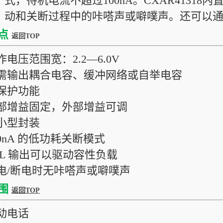
式，待机电流不超过100nA。CXAR4131
动和关断过程中的咔嗒声或噼噗声。还可以
点
返回TOP
作电压范围宽：2.2—6.0V
无需输出耦合电容、缓冲网络或自举电容
热保护功能
内部增益固定，外部增益可调
超小型封装
00nA 的低功耗关断模式
BTL 输出可以驱动容性负载
上电/断电时无咔嗒声或噼噗声
围
返回TOP
移动电话