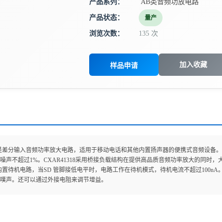
产品系列：
AB类音频功放电路
产品状态：
量产
浏览次数：
135 次
加入收藏
样品申请
318是差分输入音频功率放大电路，适用于移动电话和其他内置扬声器的便携式音频设备。它
噪声不超过1%。CXAR41318采用桥接负载结构在提供高品质音频功率放大的同时
318内置待机电路，当SD 管脚接低电平时，电路工作在待机模式，待机电流不超过100n
噗声。还可以通过外接电阻来调节增益。