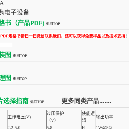
DA
便携电子设备
格书（产品PDF)
返回TOP
DF规格书请扫一扫微信联系我们，还可以获得免费样品以及技术支持
装图
返回TOP
理图
返回TOP
片选择指南
更多同类产品.......
返回TOP
过压保护
使能逻
工作电压(V)
输出功率
（V）
辑
2.2-5.0
5.8
H
1W@8Ω