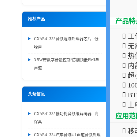
推荐产品
产品特
 工
CXAR41333音频混响处理器芯片 - 低
 
噪声
 
3.5W带数字音量控制/防削顶低EMI单
 
声道
 
 1
 
头条信息
 
CXAR41335低功耗音频编解码器 - 高
应用范
保真
 
CXAR41334汽车音响4.1声道音频处理