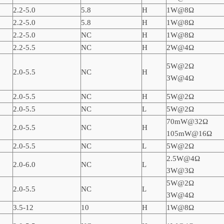
2.2-5.0
5.8
H
1W@8Ω
2.2-5.0
5.8
H
1W@8Ω
2.2-5.0
NC
H
1W@8Ω
2.2-5.5
NC
H
2W@4Ω
5W@2Ω
2.0-5.5
NC
H
3W@4Ω
2.0-5.5
NC
H
5W@2Ω
2.0-5.5
NC
L
5W@2Ω
70mW@32Ω
2.0-5.5
NC
H
105mW@16Ω
2.0-5.5
NC
L
5W@2Ω
2.5W@4Ω
2.0-6.0
NC
L
3W@3Ω
5W@2Ω
2.0-5.5
NC
L
3W@4Ω
3.5-12
10
H
1W@8Ω