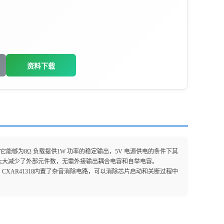
资料下载
能够为8Ω 负载提供1W 功率的稳定输出，5V 电源供电的条件下其
，大大减少了外部元件数，无需外接输出耦合电容和自举电容。
A。CXAR41318内置了杂音消除电路，可以消除芯片启动和关断过程中