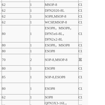
62
1
MSOP-8
CLASS AB
62
1
DFN2020-8L
CLASS AB
62
1
SOP8,MSOP-8
CLASS AB
62
1
WCSP,MSOP-8
CLASS AB
ESOP8，MSOP8，
80
1
DFN5x6-8L，
CLASS D
DFN2x2-8L
80
1
ESOP8，MSOP8
CLASS D
80
1
ESOP8
CLASS D
70
2
SOP-8,MSOP-8
耳机放大器
80
1
ESOP8
CLASS F
85
1
SOP-8,ESOP8
CLASS AB
80
1
ESOP8
CLASS AB
62
1
SOP8
CLASS AB
QFN3X3-16L，