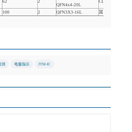
62
2
CLASS D
QFN4x4-20L
100
2
QFN3X3-16L
耳机放大器
检测
电量指示
JTM-IC