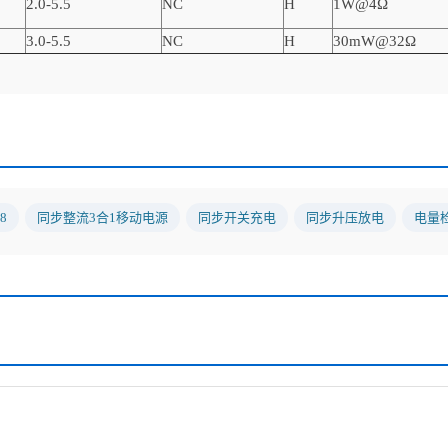
2.0-5.5
NC
H
1W@4Ω
3.0-5.5
NC
H
30mW@32Ω
8
同步整流3合1移动电源
同步开关充电
同步升压放电
电量