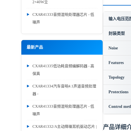
2×40W立
CXAR41333音频混响处理器芯片 - 低
输入电压范围 
噪声
封装类型
最新产品
Noise
Features
CXAR41335低功耗音频编解码器 - 高
保真
Topology
CXAR41334汽车音响4.1声道音频处理
Protections
器 -
CXAR41333音频混响处理器芯片 - 低
Control met
噪声
产品详细
CXAR41332/A主动降噪耳机驱动芯片 |