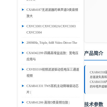
CXAR4187无滤波器的单声道D类音频
放大
CXVC3301 CXVC3302A CXVC3303
CXVC3304
200MHz, Triple, 6dB Video Driver The
产品简介
CXAO42299 四路高增益运放：宽电压
应用与
CXVD3319视频滤波驱动低电压三通道
CXAR41
视频
总谐波失真和
CXAR41
CXAR41331 TWS耳机主动降噪驱动芯
的咔嗒声或噼
片 |
CXAR41286 高效D类音频功放 |
技术参数