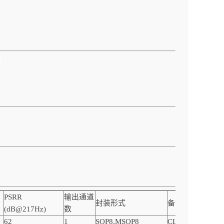
！
PSRR
输出通道
封装形式
备注
(dB@217Hz)
数
62
1
SOP8,MSOP8
CLASS AB