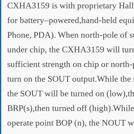
CXHA3159 is with proprietary Hall 
for battery–powered,hand-held equi
Phone, PDA). When north-pole of suf
under chip, the CXHA3159 will tur
sufficient strength on chip or north
turn on the SOUT output.While the m
the SOUT will be turned on (low),the
BRP(s),then turned off (high).While 
operate point BOP (n), the NOUT will