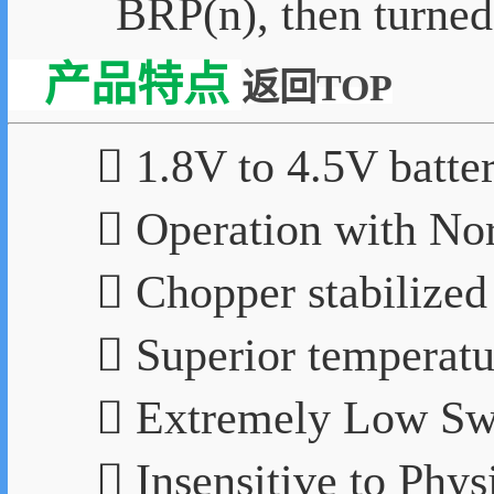
BRP(n), then turned 
产品特点
返回TOP
 1.8V to 4.5V batte
 Operation with Nor
 Chopper stabilized
 Superior temperatur
 Extremely Low Swi
 Insensitive to Phys