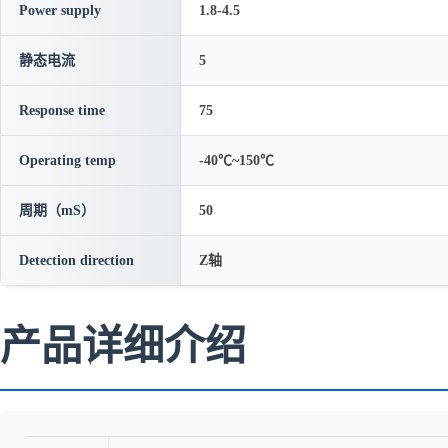
Power supply
1.8-4.5
静态电流
5
Response time
75
Operating temp
-40℃~150℃
周期（mS）
50
Detection direction
Z轴
产品详细介绍