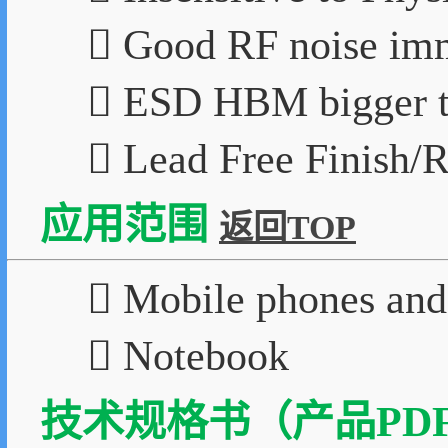
 Good RF noise im
 ESD HBM bigger 
 Lead Free Finish/
应用范围
返回TOP
 Mobile phones and 
 Notebook
技术规格书（产品PDF