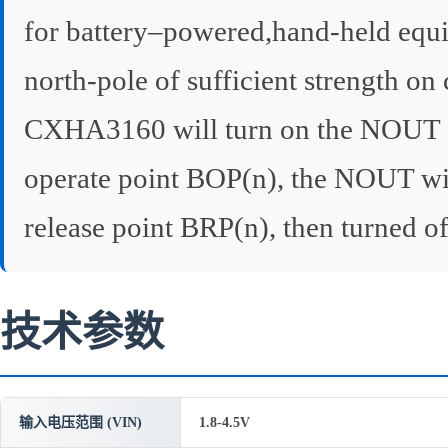
for battery–powered,hand-held equ
north-pole of sufficient strength on 
CXHA3160 will turn on the NOUT out
operate point BOP(n), the NOUT will 
release point BRP(n), then turned of
技术参数
输入电压范围 (VIN)
1.8-4.5V