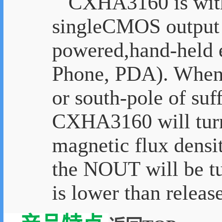
CXHA3160 is with p
singleCMOS output d
powered,hand-held e
Phone, PDA). When n
or south-pole of suf
CXHA3160 will tur
magnetic flux densit
the NOUT will be tur
is lower than releas