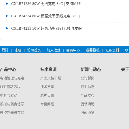
CXLB74236 80W 无线充电 SoC | 支持MPP
CXLB74234 80W 超高效率无线充电 SoC |
CXLB74233 50W 超高功率双向无线收发器
登陆
|
注册
|
设为首页
|
加入收藏
|
会员中心
|
我要投稿
|
汇款资料
|
联
产品中心
技术资源
新闻与动态
关于
电池管理与充电
产品文档下载
公司新闻
LED驱动芯片
技术方案
行业动态
电机与驱动
芯片目录
产品发布
模拟与混合信号
常见问题
促销活动
微控制器与存储
旧闻博览