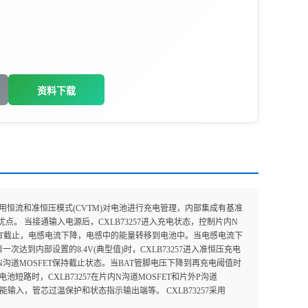
资料下载
257采用恒流和准恒压模式(CVTM)对电池进行充电管理，内部集成有基准
。 当接通输入电源后，CXLB73257进入充电状态，控制片内N
FET截止，电感电流下降，电感中的能量转移到电池中。当电感电流下
达到内部设置的8.4V(典型值)时，CXLB73257进入准恒压充电
沟道MOSFET保持截止状态。当BAT管脚电压下降到再充电阈值时
电池短路时，CXLB73257在片内N沟道MOSFET和片外P沟道
输入，管芯过温保护和状态指示输出端等。 CXLB73257采用