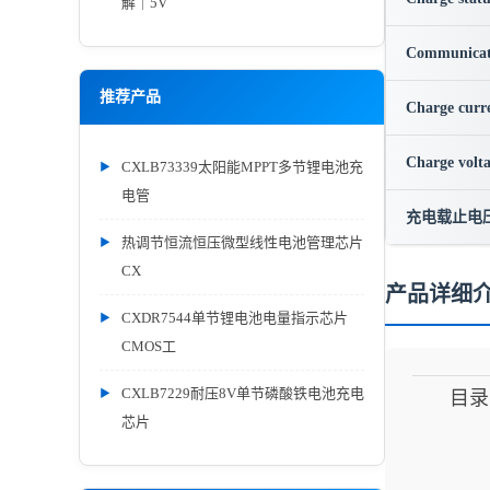
解｜5V
Communicat
推荐产品
Charge curr
Charge volt
CXLB73339太阳能MPPT多节锂电池充
电管
充电载止电
热调节恒流恒压微型线性电池管理芯片
CX
产品详细
CXDR7544单节锂电池电量指示芯片
CMOS工
CXLB7229耐压8V单节磷酸铁电池充电
目录
芯片