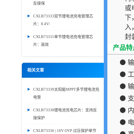
反接保
或
CXLB73333双节锂电池充电管理芯
下
片：8.4V/
入
封
CXLB73331单节锂电池充电管理芯
片：高效
产品特
⚫ 输
相关文章
⚫ 
⚫ 
CXLB73339太阳能MPPT多节锂电池充
⚫ 
电管
⚫ 
CXLB73338锂电池充电芯片：支持反
接保护
⚫ 
CXLB73336 | 16V OVP 过压保护单节