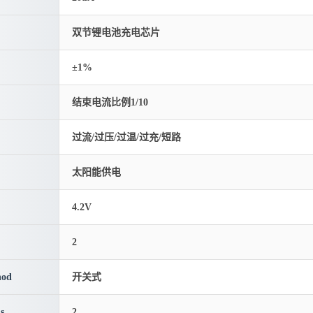
双节锂电池充电芯片
±1%
结束电流比例1/10
过流/过压/过温/过充/短路
太阳能供电
4.2V
2
hod
开关式
s
2