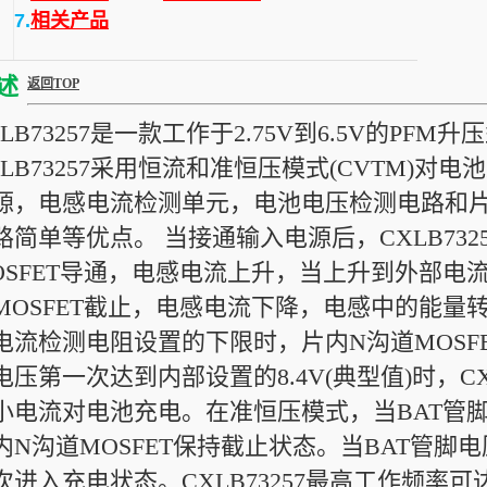
7.
相关产品
述
返回TOP
XLB73257是一款工作于2.75V到6.5V的P
XLB73257采用恒流和准恒压模式(CVTM)
源，电感电流检测单元，电池电压检测电路和片内
路简单等优点。 当接通输入电源后，CXLB73
OSFET导通，电感电流上升，当上升到外部电
MOSFET截止，电感电流下降，电感中的能量
电流检测电阻设置的下限时，片内N沟道MOSF
电压第一次达到内部设置的8.4V(典型值)时，CX
小电流对电池充电。在准恒压模式，当BAT管脚
内N沟道MOSFET保持截止状态。当BAT管脚电压
次进入充电状态。CXLB73257最高工作频率可