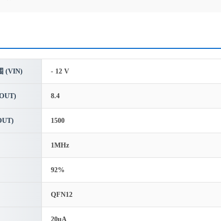
(VIN)
- 12 V
OUT)
8.4
UT)
1500
1MHz
92%
QFN12
20uA