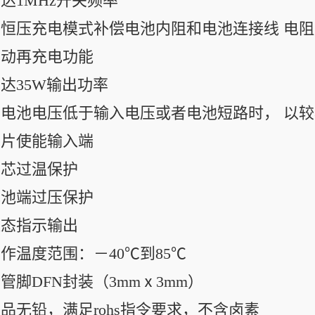
高达1MHz开关频率
准恒压充电模式补偿电池内阻和电池连接线 电
自动再充电功能
高达35W输出功率
当电池电压低于输入电压或者电池短路时， 以
芯片使能输入端
管芯过温保护
电池端过压保护
状态指示输出
工作温度范围：－40℃到85℃
12管脚DFN封装（3mmⅹ3mm）
产品无铅，满足rohs指令要求，不含卤素