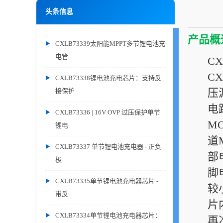
头条信息
产品概
CXLB73339太阳能MPPT多节锂电池充
电管
C
C
CXLB73338锂电池充电芯片：支持反
压
接保护
电
CXLB73336 | 16V OVP 过压保护单节
M
锂电
道
CXLB73337 单节锂电池充电器 - 正负
部
极
脚
CXLB73335单节锂电池充电器芯片 -
较
带反
片
CXLB73334单节锂电池充电器芯片：
再