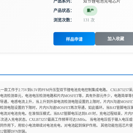
产品系列：
双节锂电池充电芯片
产品状态：
量产
浏览次数：
131 次
加入收藏
样品申请
57是一款工作于2.75V到6.5V的PFM升压型双节锂电池充电控制集成电路。 CXLB73
电流检测单元，电池电压检测电路和片内MOSFET等，具有外部元件少，电路简单等优点
ET导通，电感电流上升，当上升到外部电流检测电阻设置的上限时，片内N沟道MOS
检测电阻设置的下限时，片内N沟道MOSFET再次导通，如此循环。当BAT管脚电压第一次
电流对电池充电。在准恒压模式，当BAT管脚电压达到8.4V时，充电过程结束，片内N
57再次进入充电状态。CXLB73257最高工作频率可达1MHz。 当电池电压低于输入电压或
的共同作用下，用较小电流继续对电池充电，对电池起到保护作用。 其他功能包括芯片使能
的12管脚DFN封装。