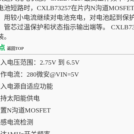
电池短路时，CXLB73257在片内N沟道MOSFE
，用较小电流继续对电池充电，对电池起到保护
，管芯过温保护和状态指示输出端等。 CXLB732
装。
点
返回TOP
入电压范围：2.75V 到 6.5V
工作电流：280微安@VIN=5V
输入电源自适应功能
支持太阳能供电
内置N沟道MOSFET
电感电流检测