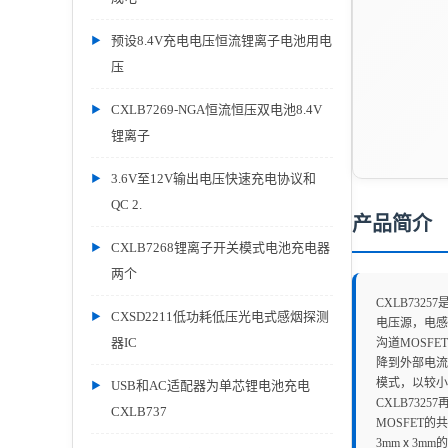
预设8.4V充电电压恒流锂离子电池用电
压
CXLB7269-NGA恒流恒压双电池8.4V
锂离子
3.6V至12V输出电压快速充电协议和
QC 2.
产品简介
CXLB7268锂离子开关模式电池充电器
两个
CXLB732
CXSD2211低功耗低压光电式感烟探测
电压源，电感
器IC
沟道MOSF
降到外部电流
模式，以较小
USB和AC适配器为单芯锂电池充电
CXLB732
CXLB737
MOSFET
3mmⅹ3mm