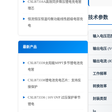
CXLB7316A高效同步降压锂电充电管
理芯
技术参数
恒流恒压恒温均衡功能线性超级电容充
电
输入电压范围 
最新产品
输出电压 (V
输出电流 (IO
CXLB73339太阳能MPPT多节锂电池充
电管
工作频率
CXLB73338锂电池充电芯片：支持反
转换效率
接保护
CXLB73336 | 16V OVP 过压保护单节
封装类型
锂电
Iq