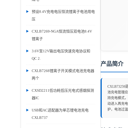
预设8.4V充电电压恒流锂离子电池用电
压
CXLB7269-NGA恒流恒压双电池8.4V
锂离子
3.6V至12V输出电压快速充电协议和
QC 2.
产品简介
CXLB7268锂离子开关模式电池充电器
两个
CXLB732
CXSD2211低功耗低压光电式感烟探测
池充电管理应
器IC
持充电模式，
动进入再充电
护，电池过温保
USB和AC适配器为单芯锂电池充电
CXLB737