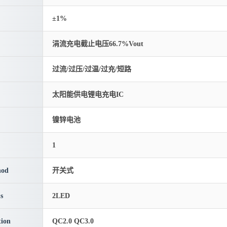
±1%
涓流充电截止电压66.7%Vout
过流/过压/过温/过充/短路
太阳能供电锂电充电IC
镍锌电池
1
hod
开关式
s
2LED
ion
QC2.0 QC3.0