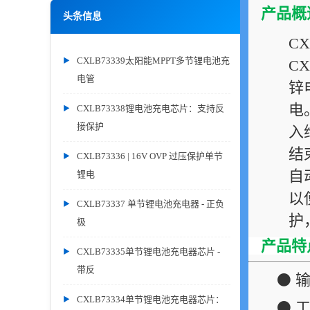
产品概
头条信息
C
CXLB73339太阳能MPPT多节锂电池充
C
电管
锌
电
CXLB73338锂电池充电芯片：支持反
接保护
入
结
CXLB73336 | 16V OVP 过压保护单节
自
锂电
以
CXLB73337 单节锂电池充电器 - 正负
护
极
产品特
CXLB73335单节锂电池充电器芯片 -
带反
⚫ 输
CXLB73334单节锂电池充电器芯片：
⚫ 工