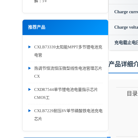
解｜5V
Charge curr
推荐产品
Charge volt
充电载止电
CXLB73339太阳能MPPT多节锂电池充
电管
产品详细
热调节恒流恒压微型线性电池管理芯片
CX
CXDR7544单节锂电池电量指示芯片
目录
CMOS工
CXLB7229耐压8V单节磷酸铁电池充电
芯片