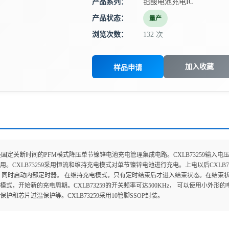
产品系列：
铅酸电池充电IC
产品状态：
量产
浏览次数：
132 次
加入收藏
样品申请
59是固定关断时间的PFM模式降压单节镍锌电池充电管理集成电路。CXLB73259输入电
用。CXLB73259采用恒流和维持充电模式对单节镍锌电池进行充电。上电以后CXLB7
 同时启动内部定时器。 在维持充电模式，只有定时结束后才进入结束状态。在结束
模式，开始新的充电周期。CXLB73259的开关频率可达500KHz， 可以使用小
护和芯片过温保护等。CXLB73259采用10管脚SSOP封装。