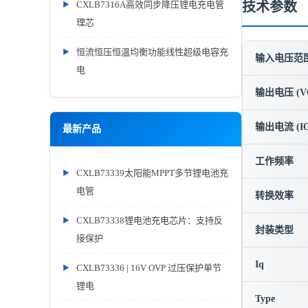
CXLB7316A高效同步降压锂电充电管
技术参数
理芯
恒流恒压恒温均衡功能线性超级电容充
输入电压范围 
电
输出电压 (V
输出电流 (IO
最新产品
工作频率
CXLB73339太阳能MPPT多节锂电池充
电管
转换效率
CXLB73338锂电池充电芯片：支持反
封装类型
接保护
Iq
CXLB73336 | 16V OVP 过压保护单节
锂电
Type