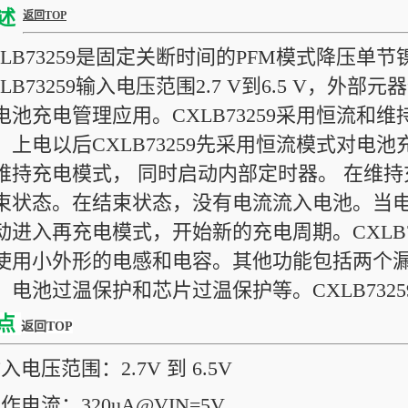
述
返回TOP
XLB73259是固定关断时间的PFM模式降压
XLB73259输入电压范围2.7 V到6.5 V，
电池充电管理应用。CXLB73259采用恒流和
。上电以后CXLB73259先采用恒流模式对电池
维持充电模式， 同时启动内部定时器。 在维
束状态。在结束状态，没有电流流入电池。当
动进入再充电模式，开始新的充电周期。CXLB73
使用小外形的电感和电容。其他功能包括两个
，电池过温保护和芯片过温保护等。CXLB73259
点
返回TOP
入电压范围：2.7V 到 6.5V
作电流：320uA@VIN=5V