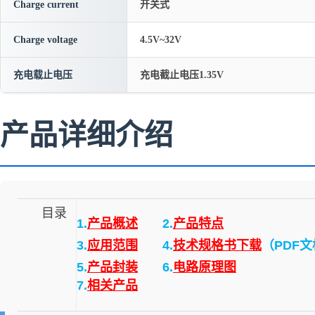
Charge current
开关式
Charge voltage
4.5V~32V
充电载止电压
充电截止电压1.35V
产品详细介绍
目录
1.
产品概述
2.
产品特点
3.
应用范围
4.
技术规格书下载
（PDF
5.
产品封装
6.
电路原理图
7.
相关产品