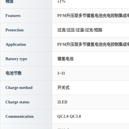
精度
±1%
Features
PFM升压型多节镍氢电池充电控制集成
Protection
过流/过压/过温/过充/短路
Application
PFM升压型多节镍氢电池充电控制集成
Battery type
镍氢电池
电池节数
1~11
Charge method
开关式
Charge status
2LED
Communication
QC2.0 QC3.0