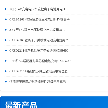
预设8.4V充电电压恒流锂离子电池用电压
CXLB7269-NGA恒流恒压双电池8.4V锂离子
3.6V至12V输出电压快速充电协议和QC 2.
CXLB7268锂离子开关模式电池充电器两个
CXSD2211低功耗低压光电式感烟探测器IC
USB和AC适配器为单芯锂电池充电CXLB737
CXLB7316A高效同步降压锂电充电管理芯
恒流恒压恒温均衡功能线性超级电容充电
最新产品