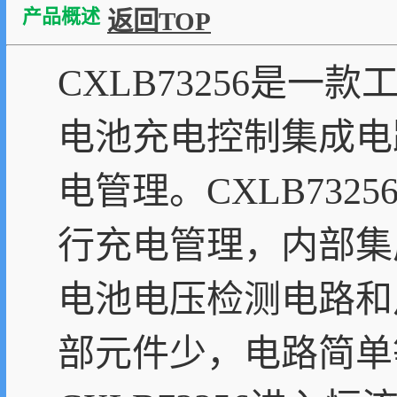
产品概述
返回TOP
CXLB73256是一款
电池充电控制集成电
电管理。CXLB73
行充电管理，内部集
电池电压检测电路和
部元件少，电路简单