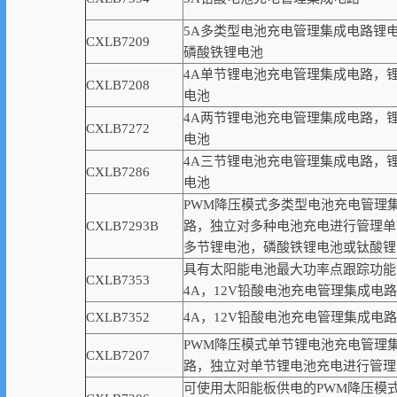
5A
多类型电池充电管理集成电路锂
CXLB7209
磷酸铁锂电池
4A
单节锂电池充电管理集成电路，
CXLB7208
电池
4A
两节锂电池充电管理集成电路，
CXLB7272
电池
4A
三节锂电池充电管理集成电路，
CXLB7286
电池
PWM
降压模式多类型电池充电管理
CXLB7293B
路，独立对多种电池充电进行管理单
多节锂电池，磷酸铁锂电池或钛酸锂
具有太阳能电池最大功率点跟踪功能
CXLB7353
4A，12V铅酸电池充电管理集成电路
CXLB7352
4A，12V铅酸电池充电管理集成电路
PWM
降压模式单节锂电池充电管理
CXLB7207
路，独立对单节锂电池充电进行管理
可使用太阳能板供电的
PWM
降压模