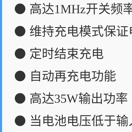
⚫ 高达1MHz开关频
⚫ 维持充电模式保证
⚫ 定时结束充电
⚫ 自动再充电功能
⚫ 高达35W输出功率
⚫ 当电池电压低于