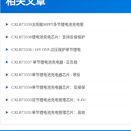
相关文章
CXLB73339太阳能MPPT多节锂电池充电管
CXLB73338锂电池充电芯片：支持反接保护
CXLB73336 | 16V OVP 过压保护单节锂电
CXLB73337 单节锂电池充电器 - 正负极
CXLB73335单节锂电池充电器芯片 - 带反
CXLB73334单节锂电池充电器芯片：反接保
CXLB73333双节锂电池充电管理芯片：8.4V/
CXLB73331单节锂电池充电管理芯片：高效