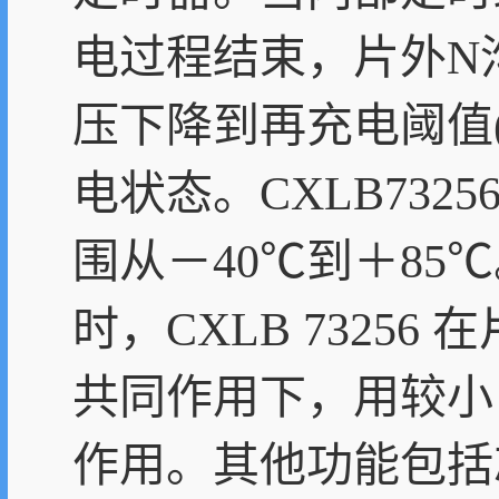
电过程结束，片外N沟
压下降到再充电阈值(1.1
电状态。CXLB73
围从－40℃到＋8
时，CXLB 73256
共同作用下，用较小
作用。其他功能包括