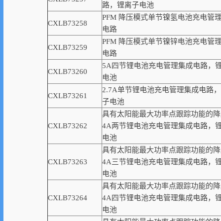
路，锂离子电池
PFM 降压模式单节镍氢电池充电管
CXLB73258
电路
PFM 降压模式单节镍锌电池充电管
CXLB73259
电路
5A
四节锂电池充电管理集成电路，
CXLB73260
电池
2.7A单节锂电池充电管理集成电路
CXLB73261
子电池
具有太阳能最大功率点跟踪功能的降
CXLB73262
4A
两节锂电池充电管理集成电路，
电池
具有太阳能最大功率点跟踪功能的降
CXLB73263
4A
三节锂电池充电管理集成电路，
电池
具有太阳能最大功率点跟踪功能的降
CXLB73264
4A
四节锂电池充电管理集成电路，
电池