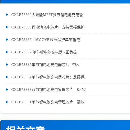
CXLB73339太阳能MPPT多节锂电池充电管
CXLB73338锂电池充电芯片：支持反接保护
CXLB73336 | 16V OVP 过压保护单节锂电
CXLB73337 单节锂电池充电器 - 正负极
CXLB73335单节锂电池充电器芯片 - 带反
CXLB73334单节锂电池充电器芯片：反接保
CXLB73333双节锂电池充电管理芯片：8.4V/
CXLB73331单节锂电池充电管理芯片：高效