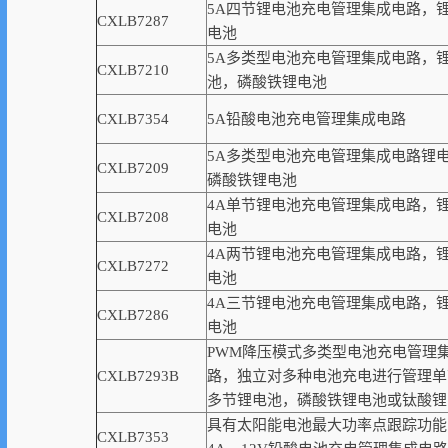
5A
四节锂电池充电管理集成电路，
CXLB7287
电池
5A
多类型电池充电管理集成电路，
CXLB7210
池，磷酸铁锂电池
CXLB7354
5A铅酸电池充电管理集成电路
5A
多类型电池充电管理集成电路锂
CXLB7209
磷酸铁锂电池
4A
单节锂电池充电管理集成电路，
CXLB7208
电池
4A
两节锂电池充电管理集成电路，
CXLB7272
电池
4A
三节锂电池充电管理集成电路，
CXLB7286
电池
PWM
降压模式多类型电池充电管理
CXLB7293B
路，独立对多种电池充电进行管理单
多节锂电池，磷酸铁锂电池或钛酸锂
具有太阳能电池最大功率点跟踪功能
CXLB7353