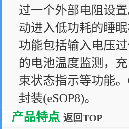
过一个外部电阻设置。
动进入低功耗的睡眠
功能包括输入电压过
的电池温度监测，充
束状态指示等功能。CX
封装(eSOP8)。
产品特点
返回TOP