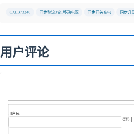
CXLB73240
同步整流3合1移动电源
同步开关充电
同步升
用户评论
用户名:
密码: