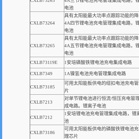
CXLB73263
4A
三节锂电池充电管理集成电路，
电池
具有太阳能最大功率点跟踪功能的降
CXLB73264
4A
四节锂电池充电管理集成电路，
电池
具有太阳能最大功率点跟踪功能的降
CXLB73265
4A
五节锂电池充电管理集成电路，
电池
CXLB73119E
1安培磷酸铁锂电池充电集成电路
CXLB7349
1A镍氢电池充电管理集成电路
可用太阳能板供电的纽扣电池充电管
CXLB73185
片
对单节锂电池进行恒流
/
恒压充电管
CXLB7213
成电路。锂离子电池
1
安培锂电池充电管理集成电路，锂
CXLB7212
池
可用太阳能板供电的磷酸铁锂电池充
CXLB73186
理芯片