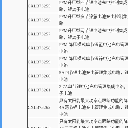
PFM
升压型四节锂电池充电控制集成
CXLB73255
路，锂离子电池
PFM升压型多节镍氢电池充电控制集
CXLB73256
路
PFM
升压型两节锂电池充电控制集成
CXLB73257
路，锂离子电池
PFM 降压模式单节镍氢电池充电管
CXLB73258
电路
PFM 降压模式单节镍锌电池充电管
CXLB73259
电路
5A
四节锂电池充电管理集成电路，
CXLB73260
电池
2.7A单节锂电池充电管理集成电路
CXLB73261
子电池
具有太阳能最大功率点跟踪功能的降
CXLB73262
4A
两节锂电池充电管理集成电路，
电池
具有太阳能最大功率点跟踪功能的降