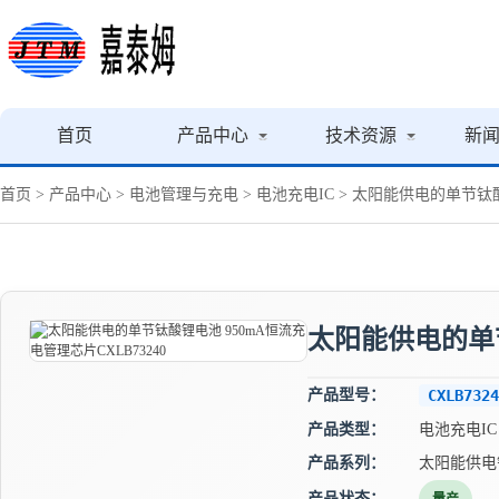
首页
产品中心
技术资源
新
首页
>
产品中心
>
电池管理与充电
>
电池充电IC
> 太阳能供电的单节钛酸锂
太阳能供电的单节
产品型号：
CXLB7324
产品类型：
电池充电IC
产品系列：
太阳能供电
产品状态：