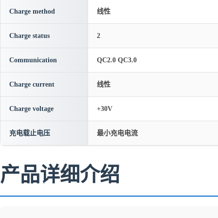
Charge method
线性
Charge status
2
Communication
QC2.0 QC3.0
Charge current
线性
Charge voltage
+30V
充电载止电压
最小充电电流
产品详细介绍