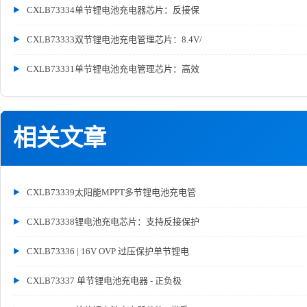
CXLB73334单节锂电池充电器芯片：反接保
CXLB73333双节锂电池充电管理芯片：8.4V/
CXLB73331单节锂电池充电管理芯片：高效
相关文章
CXLB73339太阳能MPPT多节锂电池充电管
CXLB73338锂电池充电芯片：支持反接保护
CXLB73336 | 16V OVP 过压保护单节锂电
CXLB73337 单节锂电池充电器 - 正负极