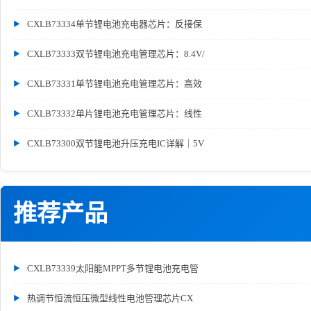
CXLB73334单节锂电池充电器芯片：反接保
CXLB73333双节锂电池充电管理芯片：8.4V/
CXLB73331单节锂电池充电管理芯片：高效
CXLB73332单片锂电池充电管理芯片：线性
CXLB73300双节锂电池升压充电IC详解｜5V
推荐产品
CXLB73339太阳能MPPT多节锂电池充电管
热调节恒流恒压微型线性电池管理芯片CX