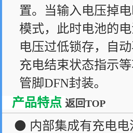
置。当输入电压掉电时
模式，此时电池的电
电压过低锁存，自动
充电结束状态指示等功
管脚DFN封装。
产品特点
返回TOP
⚫ 内部集成有充电