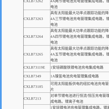
CXLB73262
4A
两节锂电池充电管理集成电路，
电池
具有太阳能最大功率点跟踪功能的降
CXLB73263
4A
三节锂电池充电管理集成电路，
电池
具有太阳能最大功率点跟踪功能的降
CXLB73264
4A
四节锂电池充电管理集成电路，
电池
具有太阳能最大功率点跟踪功能的降
CXLB73265
4A
五节锂电池充电管理集成电路，
电池
CXLB73119E
1安培磷酸铁锂电池充电集成电路
CXLB7349
1A镍氢电池充电管理集成电路
可用太阳能板供电的纽扣电池充电管
CXLB73185
片
对单节锂电池进行恒流
/
恒压充电管
CXLB7213
成电路。锂离子电池
1
安培锂电池充电管理集成电路，锂