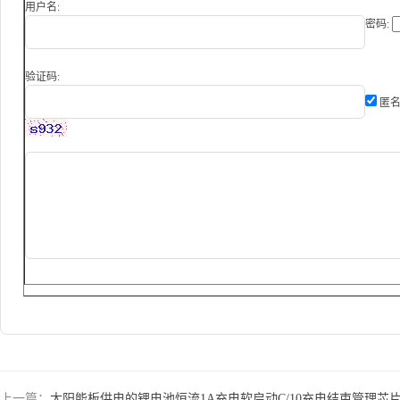
用户名:
密码:
验证码:
匿名
上一篇：
太阳能板供电的锂电池恒流1A充电软启动C/10充电结束管理芯片CX