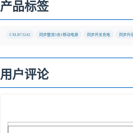
产品标签
CXLB73242
同步整流3合1移动电源
同步开关充电
同步升
用户评论