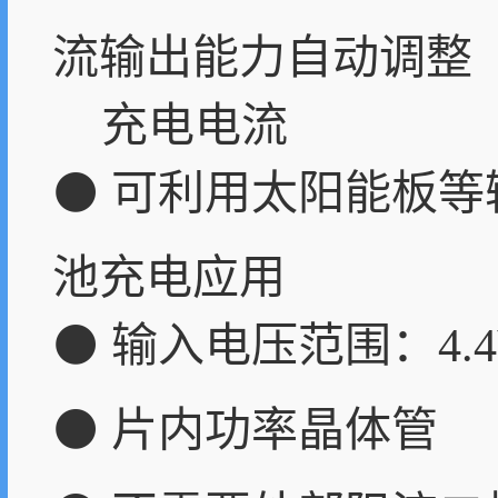
流输出能力自动调整
充电电流
⚫ 可利用太阳能板
池充电应用
⚫ 输入电压范围：4.4V
⚫ 片内功率晶体管