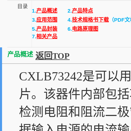
目录
1.
产品概述
2.
产品特点
3.
应用范围
4.
技术规格书下载
（PDF
5.
产品封装
6.
电路原理图
7.
相关产品
产品概述
返回TOP
CXLB73242是
片。该器件内部包括
检测电阻和阻流二极
据输入电源的电流输