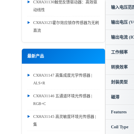
CXHA31130触觉反馈驱动器：高效驱
输入电压范围 
动线性
输出电压 (V
CXHA3125霍尔效应锁存传感器为无刷
直流
输出电流 (IO
工作频率
最新产品
转换效率
CXHA31147 高集成度光学传感器 |
封装类型
ALS+R
CXHA31146 五通道环境光传感器 |
磁滞
RGB+C
Features
CXHA31145 高灵敏度环境光传感器 |
集
Coil Type