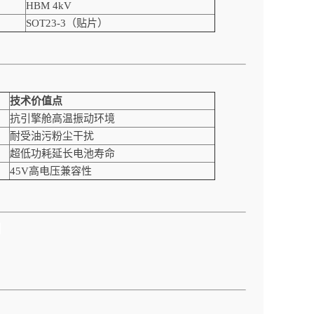
HBM 4kV
SOT23-3（贴片）
技术价值点
抗引擎舱高温振动环境
耐受油污粉尘干扰
超低功耗延长电池寿命
45V高电压兼容性
！