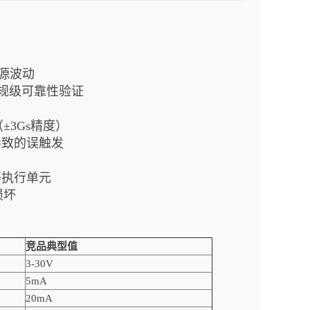
源波动
0车规级可靠性验证
（±3Gs精度）
导致的误触发
等执行单元
损坏
竞品典型值
3-30V
5mA
20mA