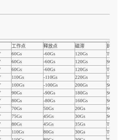
工作点
释放点
磁滞
封装
V
60Gs
-60Gs
120Gs
TO92S-3
V
60Gs
-60Gs
120Gs
SOT23-3
V
60Gs
-60Gs
120Gs
TO92S-3
V
110Gs
-110Gs
220Gs
TO92S-3
V
100Gs
-100Gs
200Gs
SOT23-3
V
90Gs
-90Gs
180Gs
SOT23-3
V
80Gs
-80Gs
160Gs
SOT23-3
V
70Gs
50Gs
20Gs
SOT23-3
V
75Gs
45Gs
30Gs
SOT23-3
V
80Gs
45Gs
35Gs
TO92S-3
V
110Gs
80Gs
30Gs
TO92S-3
V
110Gs
80Gs
30Gs
TO92S-3