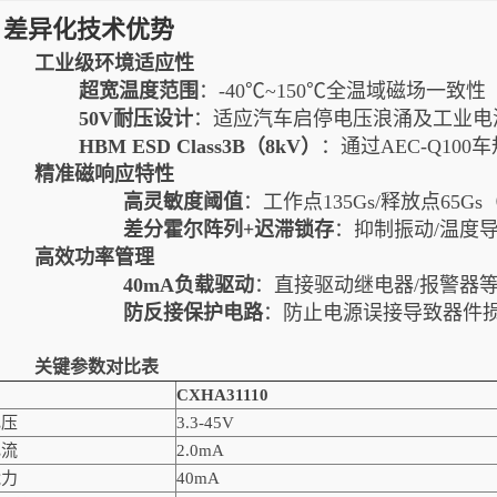
差异化技术优势
工业级环境适应性
超宽温度范围
：-40℃~150℃全温域磁场一致性
50V耐压设计
：适应汽车启停电压浪涌及工业电
HBM ESD Class3B（8kV）
：通过AEC-Q10
精准磁响应特性
高灵敏度阈值
：工作点135Gs/释放点65Gs
差分霍尔阵列+迟滞锁存
：抑制振动/温度
高效功率管理
40mA负载驱动
：直接驱动继电器/报警器
防反接保护电路
：防止电源误接导致器件
关键参数对比表
CXHA31110
电压
3.3-45V
电流
2.0mA
能力
40mA