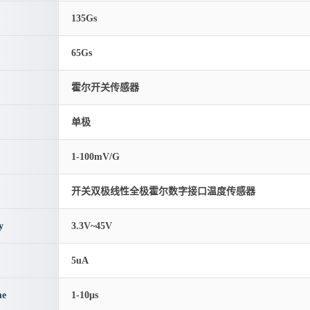
135Gs
65Gs
霍尔开关传感器
单极
1-100mV/G
开关双极线性全极霍尔数字接口温度传感器
y
3.3V~45V
5uA
me
1-10μs