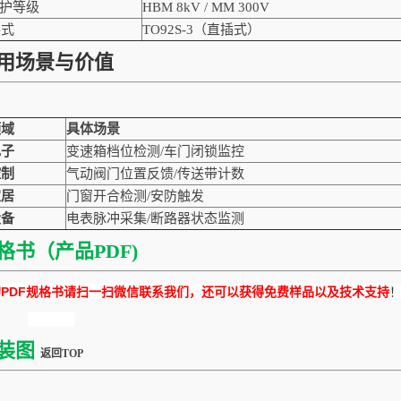
防护等级
HBM 8kV / MM 300V
形式
TO92S-3（直插式）
用场景与价值
领域
具体场景
电子
变速箱档位检测/车门闭锁监控
控制
气动阀门位置反馈/传送带计数
家居
门窗开合检测/安防触发
设备
电表脉冲采集/断路器状态监测
格书（产品PDF)
DF规格书请扫一扫微信联系我们，还可以获得免费样品以及技术支持
装图
返回TOP