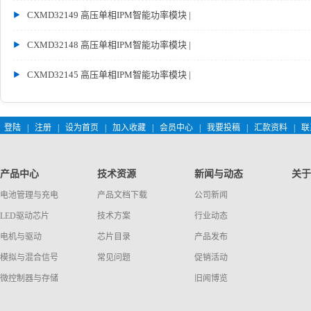
CXMD32149 高压单相IPM智能功率模块 |
CXMD32148 高压单相IPM智能功率模块 |
CXMD32145 高压单相IPM智能功率模块 |
登陆
|
注册
|
设为首页
|
加入收藏
|
会员中心
|
我要投稿
|
汇款资料
|
联
产品中心
技术资源
新闻与动态
关于
电池管理与充电
产品文档下载
公司新闻
LED驱动芯片
技术方案
行业动态
电机与驱动
芯片目录
产品发布
模拟与混合信号
常见问题
促销活动
微控制器与存储
旧闻博览