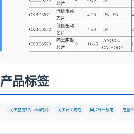
CXBD3570
-
4-20
IN
4
芯片
低侧驱动
CXBD3571
-
4-20
IN、EN
4
芯片
低侧驱动
CXBD3572
-
4-20
IN
2
芯片
隔离驱动
ANODE、
CXBD3573
0
11-25
1
芯片
CATHODE
产品标签
同步整流3合1移动电源
同步开关充电
同步升压放电
电量检