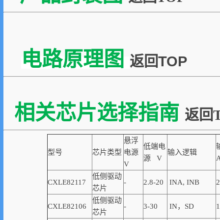
电路原理图
返回TOP
相关芯片选择指南
返回T
悬浮
低端电
型号
芯片类型
电源
输入逻辑
源 V
V
低侧驱动
CXLE82117
-
2.8-20
INA, INB
2
芯片
低侧驱动
CXLE82106
-
3-30
IN，SD
1
芯片