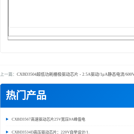
上一篇：
CXBD3504超低功耗栅极驱动芯片 - 2.5A驱动/1μA静态电流/60
热门产品
CXBD3567高速驱动芯片25V宽压9A峰值电
CXBD3534D高压驱动芯片：220V自举设计/1.