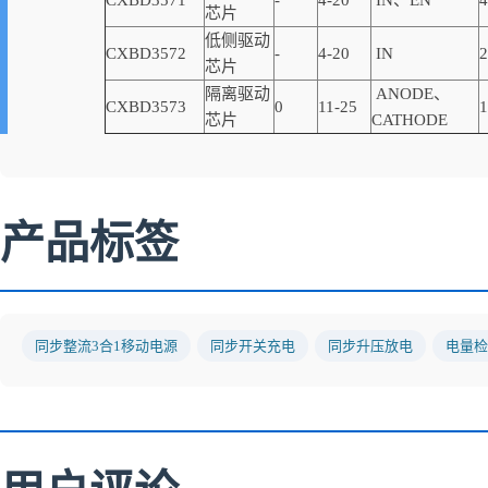
CXBD3571
-
4-20
IN、EN
4
芯片
低侧驱动
CXBD3572
-
4-20
IN
2
芯片
隔离驱动
ANODE、
CXBD3573
0
11-25
1
芯片
CATHODE
产品标签
同步整流3合1移动电源
同步开关充电
同步升压放电
电量检