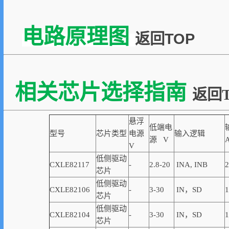
电路原理图
返回TOP
相关芯片选择指南
返回T
悬浮
低端电
型号
芯片类型
电源
输入逻辑
源 V
V
低侧驱动
CXLE82117
-
2.8-20
INA, INB
2
芯片
低侧驱动
CXLE82106
-
3-30
IN，SD
1
芯片
低侧驱动
CXLE82104
-
3-30
IN，SD
1
芯片