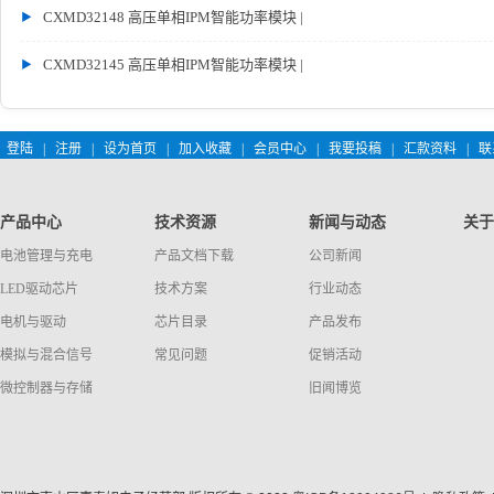
CXMD32148 高压单相IPM智能功率模块 |
CXMD32145 高压单相IPM智能功率模块 |
登陆
|
注册
|
设为首页
|
加入收藏
|
会员中心
|
我要投稿
|
汇款资料
|
联
产品中心
技术资源
新闻与动态
关于
电池管理与充电
产品文档下载
公司新闻
LED驱动芯片
技术方案
行业动态
电机与驱动
芯片目录
产品发布
模拟与混合信号
常见问题
促销活动
微控制器与存储
旧闻博览