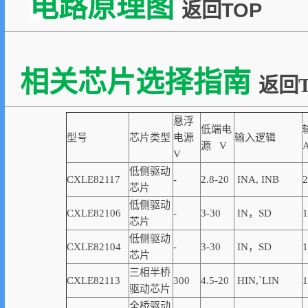
电路原理图
返回TOP
相关芯片选择指南
返回T
悬浮
低端电
型号
芯片类型
电源
输入逻辑
源 V
V
低侧驱动
CXLE82117
-
2.8-20
INA, INB
2
芯片
低侧驱动
CXLE82106
-
3-30
IN，SD
1
芯片
低侧驱动
CXLE82104
-
3-30
IN，SD
1
芯片
三相半桥
CXLE82113
300
4.5-20
HIN,
`
LIN
1
驱动芯片
全桥驱动