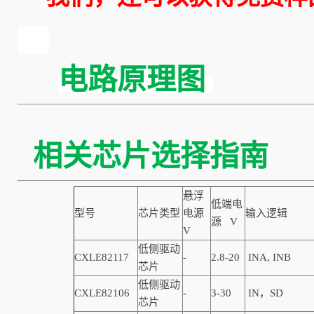
电路原理图
相关芯片选择
悬浮
低端电
型号
芯片类型
电源
输入逻辑
源 V
V
低侧驱动
CXLE82117
-
2.8-20
INA, INB
芯片
低侧驱动
CXLE82106
-
3-30
IN，SD
芯片