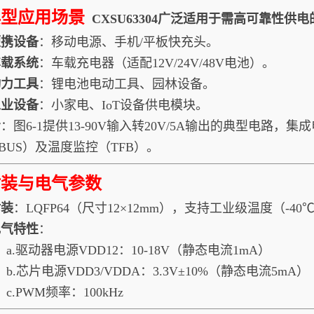
典型应用场景
CXSU63304广泛适用于需高可靠性供电的
便携设备
：移动电源、手机/平板快充头。
车载系统
：车载充电器（适配12V/24V/48V电池）。
动力工具
：锂电池电动工具、园林设备。
工业设备
：小家电、IoT设备供电模块。
考
：图6-1提供13-90V输入转20V/5A输出的典型电路，集
VBUS）及温度监控（TFB）。
封装与电气参数
封装
：LQFP64（尺寸12×12mm），支持工业级温度（-40℃
电气特性
：
a.驱动器电源VDD12：10-18V（静态电流1mA）
b.芯片电源VDD3/VDDA：3.3V±10%（静态电流5mA）
c.PWM频率：100kHz