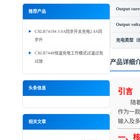
Output curr
推荐产品
Output volt
CXLB74194 3.0A同步开关充电2.4A同
步升
充电类型（
CXLB7448恒温充电工作模式过温过充
过放
产品详细
头条信息
引言
随着快
作为一款
输入及
相关文章
一、