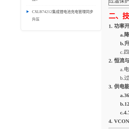
过温保
CXLB74212集成锂电池充电管理同步
二、
升压
1.
功率
a.
b.
c
2.
恒流
a
b
3.
供电
a.3
b.1
c.4
4.
VCO