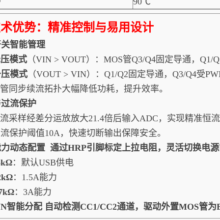
护
90℃
技术优势：精准控制与易用设计
开关智能管理
降压模式
（VIN > VOUT）：MOS管Q3/Q4固定导通，Q1
升压模式
（VOUT > VIN）：Q1/Q2固定导通，Q3/Q4受
.四管同步续流拓扑大幅降低功耗，提升效率。
与过流保护
.电流采样经差分运放放大21.4倍后输入ADC，实现精准恒
.过流保护阈值10A，快速切断输出保障安全。
能力动态配置
通过
HRP
引脚标定上拉电阻，灵活切换电源
6kΩ
：默认USB供电
2kΩ
：1.5A能力
.7kΩ
：3A能力
NN智能分配
自动检测CC1/CC2通道，驱动外置MOS管为E