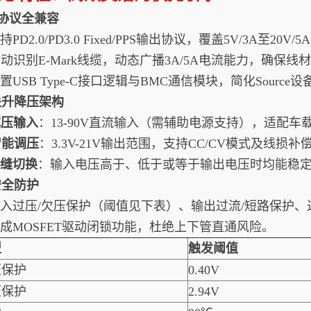
.0协议全兼容
支持PD2.0/PD3.0 Fixed/PPS输出协议，覆盖5V/3A至20V
自动识别E-Mark线缆，动态广播3A/5A电流能力，确保线
内置USB Type-C接口逻辑与BMC通信模块，简化Source
关升降压架构
宽压输入
：13-90V直流输入（需辅助电源支持），适配
智能调压
：3.3V-21V输出范围，支持CC/CV模式及线损补
无缝切换
：输入电压高于、低于或等于输出电压时均能稳
安全防护
.输入过压/欠压保护（阈值见下表）、输出过流/短路保护、
.集成MOSFET驱动闭锁功能，杜绝上下管直通风险。
型
触发阈值
压保护
0.40V
压保护
2.94V