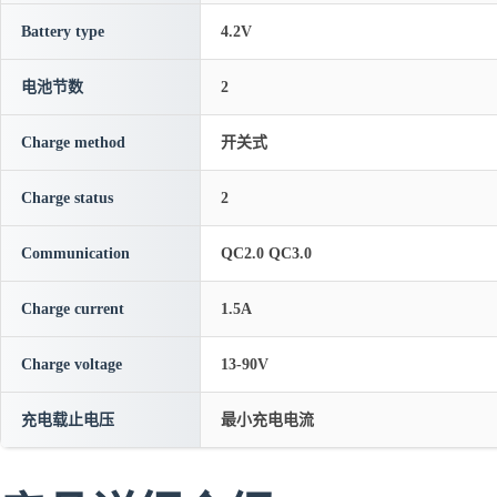
Battery type
4.2V
电池节数
2
Charge method
开关式
Charge status
2
Communication
QC2.0 QC3.0
Charge current
1.5A
Charge voltage
13-90V
充电载止电压
最小充电电流