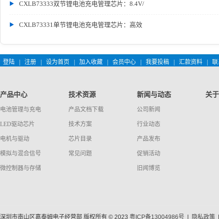
CXLB73333双节锂电池充电管理芯片：8.4V/
CXLB73331单节锂电池充电管理芯片：高效
登陆
|
注册
|
设为首页
|
加入收藏
|
会员中心
|
我要投稿
|
汇款资料
|
联
产品中心
技术资源
新闻与动态
关于
电池管理与充电
产品文档下载
公司新闻
LED驱动芯片
技术方案
行业动态
电机与驱动
芯片目录
产品发布
模拟与混合信号
常见问题
促销活动
微控制器与存储
旧闻博览
深圳市南山区嘉泰姆电子经营部 版权所有 © 2023
粤ICP备13004986号
|
隐私政策