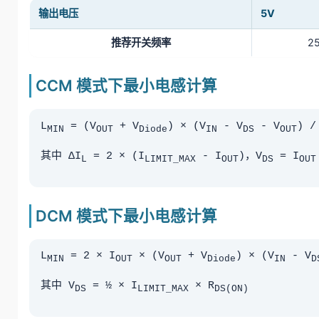
输出电压
5V
推荐开关频率
2
CCM 模式下最小电感计算
L
= (V
+ V
) × (V
- V
- V
) /
MIN
OUT
Diode
IN
DS
OUT
其中 ΔI
= 2 × (I
- I
)，V
= I
L
LIMIT_MAX
OUT
DS
OUT
DCM 模式下最小电感计算
L
= 2 × I
× (V
+ V
) × (V
- V
MIN
OUT
OUT
Diode
IN
D
其中 V
= ½ × I
× R
DS
LIMIT_MAX
DS(ON)