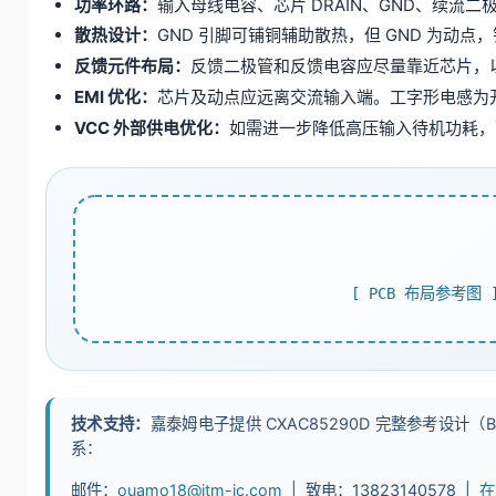
功率环路：
输入母线电容、芯片 DRAIN、GND、续
散热设计：
GND 引脚可铺铜辅助散热，但 GND 为动点，
反馈元件布局：
反馈二极管和反馈电容应尽量靠近芯片，
EMI 优化：
芯片及动点应远离交流输入端。工字形电感为开
VCC 外部供电优化：
如需进一步降低高压输入待机功耗，可
[ PCB 布局参考
技术支持：
嘉泰姆电子提供 CXAC85290D 完整参考设计（B
系：
邮件：
ouamo18@jtm-ic.com
| 致电：13823140578 |
在