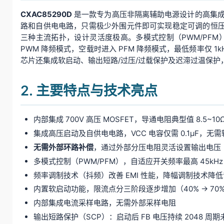
CXAC85290D
是一款专为高压非隔离辅助电源设计的高集成
路和自供电电路，只需极少外围元件即可实现稳定可调的恒压输出。内部集成
三种主流拓扑，设计灵活度极高。多模式控制（PWM/PFM）使
PWM 降频模式，空载时进入 PFM 降频模式，最低频率仅 
芯片还集成软启动、输出短路/过压/过载保护及迟滞过温保护
2. 主要特点与技术亮点
内部集成 700V 高压 MOSFET，导通电阻典型值 8.5~10
集成高压启动及自供电电路，VCC 电容仅需 0.1μF，无
无需外部环路补偿
，通过外部分压电阻灵活设置输出电压
多模式控制（PWM/PFM），自适应开关频率最高 45kHz，
频率调制技术（抖频）改善 EMI 性能，降幅调制技术降
内置软启动功能，限流点分三阶段逐步增加（40% → 70% 
内部集成电流采样电路，无需外部采样电阻
输出短路保护（SCP）：启动后 FB 电压持续 2048 周期未