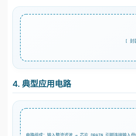
[ 
4. 典型应用电路
电路组成：输入整流滤波 → 芯片 DRAIN 引脚连接输入母线