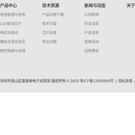
产品中心
技术资源
新闻与动态
关于
电池管理与充电
产品文档下载
公司新闻
LED驱动芯片
技术方案
行业动态
电机与驱动
芯片目录
产品发布
模拟与混合信号
常见问题
促销活动
微控制器与存储
旧闻博览
深圳市南山区嘉泰姆电子经营部 版权所有 © 2023
粤ICP备13004986号
|
隐私政策