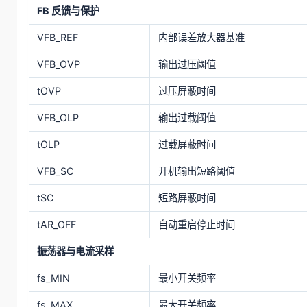
FB 反馈与保护
VFB_REF
内部误差放大器基准
VFB_OVP
输出过压阈值
tOVP
过压屏蔽时间
VFB_OLP
输出过载阈值
tOLP
过载屏蔽时间
VFB_SC
开机输出短路阈值
tSC
短路屏蔽时间
tAR_OFF
自动重启停止时间
振荡器与电流采样
fs_MIN
最小开关频率
fs_MAX
最大开关频率