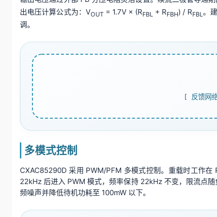
出电压计算公式为：V
= 1.7V × (R
+ R
) / R
。建
OUT
FBL
FBH
FBL
调。
[ 反馈网
多模式控制
CXAC85290D 采用 PWM/PFM 多模式控制。重载时工
22kHz 后进入 PWM 模式，频率保持 22kHz 不变
频噪声并降低待机功耗至 100mW 以下。