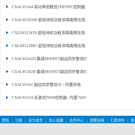
CXAC85344 高功率因数低THD PFC控制器
CXAC85343S0 超低待机功耗非隔离降压恒
CXLE83228T0 超低待机功耗非隔离降压恒
CXLE83228R3 超低待机功耗非隔离降压恒
CXAC85342D 集成MOSFET副边同步整流IC
CXAC85342B 集成MOSFET副边同步整流IC
CXAC85341 副边同步整流 IC | 内置供电
CXAC85334 反激式PWM控制器 | 内置700V
登陆
|
注册
|
设为首页
|
加入收藏
|
会员中心
|
我要投稿
|
汇款资料
|
联