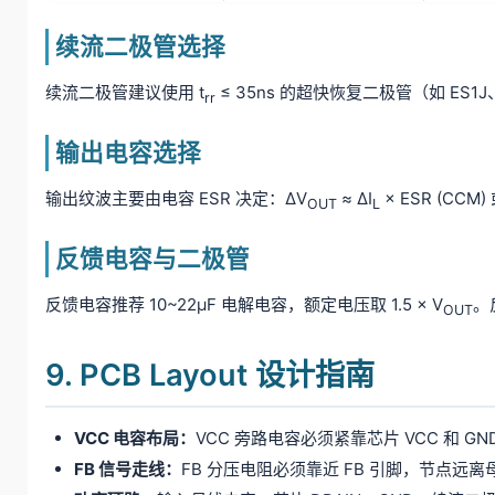
续流二极管选择
续流二极管建议使用 t
≤ 35ns 的超快恢复二极管（如 ES1J
rr
输出电容选择
输出纹波主要由电容 ESR 决定：ΔV
≈ ΔI
× ESR (CCM)
OUT
L
反馈电容与二极管
反馈电容推荐 10~22μF 电解电容，额定电压取 1.5 × V
。
OUT
9. PCB Layout 设计指南
VCC 电容布局：
VCC 旁路电容必须紧靠芯片 VCC 和 GN
FB 信号走线：
FB 分压电阻必须靠近 FB 引脚，节点