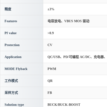
精度
±3%
Features
电容放电、VBUS MOS 驱动
Pf value
>0.9
Protection
CV
Application
QC/USB、PD/可编程 AC/DC、充电
MODE Flyback
PWM
工作模式
QR
采样方式
FB
Solution type
BUCK/BUCK-BOOST