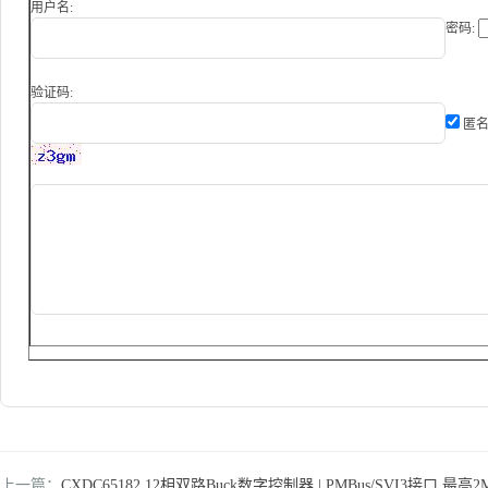
用户名:
密码:
验证码:
匿名
上一篇：
CXDC65182 12相双路Buck数字控制器 | PMBus/SVI3接口 最高