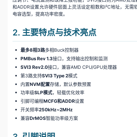
和ADDR设置允许硬件层面上灵活设定相数和I²C地址，无
电容选型，提高功率密度。
2. 主要特点与技术亮点
最多8相3路
多相Buck控制器
PMBus Rev 1.3
接口，支持输出控制和监测
SVI3 Rev2.0
接口，兼容AMD CPU/GPU处理器
第3路支持
SVI3 Type 2
模式
内置
NVM配置
存储，默认参数预置
功率级
SLP模式
，轻载优化效率
引脚可编程
MCFG和ADDR
设置
开关频率
250kHz~2MHz
兼容
DrMOS
智能功率级方案
3. 引脚说明