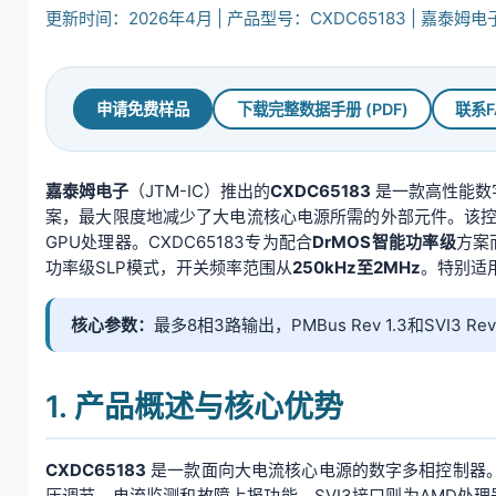
更新时间：2026年4月 | 产品型号：CXDC65183 | 嘉泰姆电子 
申请免费样品
下载完整数据手册 (PDF)
联系F
嘉泰姆电子
（JTM-IC）推出的
CXDC65183
是一款高性能数字
案，最大限度地减少了大电流核心电源所需的外部元件。该
GPU处理器。CXDC65183专为配合
DrMOS智能功率级
方案
功率级SLP模式，开关频率范围从
250kHz至2MHz
。特别适
核心参数：
最多8相3路输出，PMBus Rev 1.3和SVI3
1. 产品概述与核心优势
CXDC65183
是一款面向大电流核心电源的数字多相控制器。
压调节、电流监测和故障上报功能，SVI3接口则为AMD处