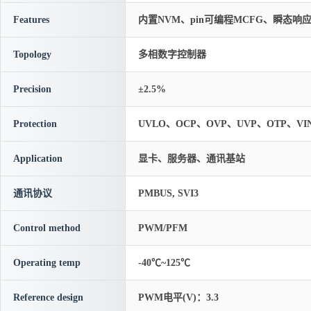
Features
内置NVM、pin可编程MCFG、瞬态
Topology
多相数字控制器
Precision
±2.5%
Protection
UVLO、OCP、OVP、UVP、OTP、VI
Application
显卡、服务器、通讯基站
通讯协议
PMBUS, SVI3
Control method
PWM/PFM
Operating temp
-40℃~125℃
Reference design
PWM电平(V)：3.3