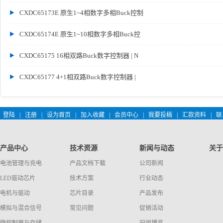
CXDC65173E 原生1~4相数字多相Buck控制
CXDC65174E 原生1~10相数字多相Buck控
CXDC65175 16相双路Buck数字控制器 | N
CXDC65177 4+1相双路Buck数字控制器 |
登陆
|
注册
|
设为首页
|
加入收藏
|
会员中心
|
我要投稿
|
汇款资料
|
联
产品中心
技术资源
新闻与动态
关于
电池管理与充电
产品文档下载
公司新闻
LED驱动芯片
技术方案
行业动态
电机与驱动
芯片目录
产品发布
模拟与混合信号
常见问题
促销活动
微控制器与存储
旧闻博览