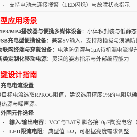
支持电池未连接报警（LED闪烁）与故障状态指示
·
典型应用场景
MP3/MP4播放器与便携多媒体设备
：小体积封装与低静态
USB充电型便携设备
：兼容5V输入，支持热插拔与浪涌防
物联网终端与穿戴设备
：电池防倒灌与1μA待机漏电流提
各类定制化移动电源
：灵活的姿态指示与外部编程能力
关键设计指南
1. 充电电流设置
据目标电流选取RPROG阻值，建议选用精度1%的电阻以
离热源与噪声源。
2. 外围元件选择
输入/输出电容
：VCC与BAT引脚各接10μF陶瓷电容（
·
LED限流电阻
：典型值1kΩ，可根据亮度需求调整
·