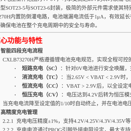
型SOT23-5与SOT23-6封装，极简的外部元件需求使
73270H内置防倒灌电路，电池端漏电流低于1μA，有效
，确保电池在整个充电周期中的安全与寿命。
核心功能与特性
1. 智能四段充电流程
CXLB73270H严格遵循锂电池充电规范，实现全程可
· 短路充电（SC）
：针对0V电池进行安全唤醒，
· 消流充电（TC）
：当2.65V < VBAT < 2
· 恒流充电（CC）
：VBAT > 2.9V后，以全设
· 恒压充电（CV）
：电压达到4.2V后转为恒压
当充电电流降至设定值的1/10时自动终止，并在电池电压回
2. 高精度充电管理
2.2.1
充电电压精度±1%，支持4.2V/4.25V/4.3V/4.3
2.2.2 充电电流通过PROG引脚外接电阻设定，最大支持5