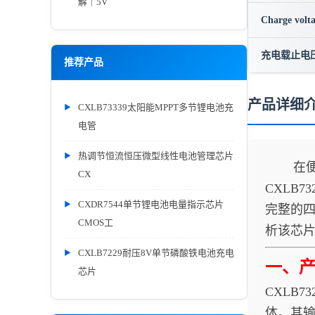
解｜5V
Charge volt
充电载止电
推荐产品
产品详细
CXLB73339太阳能MPPT多节锂电池充
电管
热调节恒流恒压微型线性电池管理芯片
在便携
CX
CXLB
CXDR7544单节锂电池电量指示芯片
完整的四
CMOS工
析该芯
CXLB7229耐压8V单节磷酸铁电池充电
一、
芯片
CXLB
体。其输