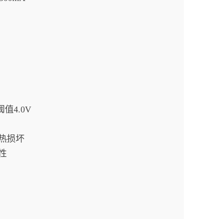
值4.0V
热损坏
性