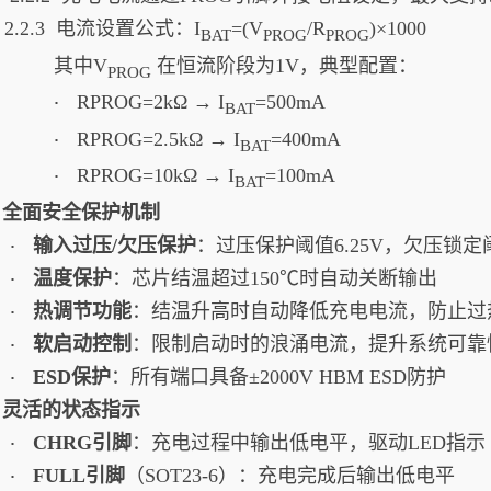
2.3 电流设置公式：I
​=(V
​/R
​)×1000
BAT
PROG
PROG
其中V
在恒流阶段为1V，典型配置：
PROG​
RPROG​=2kΩ → I
​=500mA
·
BAT
RPROG​=2.5kΩ → I
​=400mA
·
BAT
RPROG​=10kΩ → I
=100mA
·
BAT​
3. 全面安全保护机制
输入过压/欠压保护
：过压保护阈值6.25V，欠压锁定阈
·
温度保护
：芯片结温超过150℃时自动关断输出
·
热调节功能
：结温升高时自动降低充电电流，防止过
·
软启动控制
：限制启动时的浪涌电流，提升系统可靠
·
ESD保护
：所有端口具备±2000V HBM ESD防护
·
4. 灵活的状态指示
CHRG引脚
：充电过程中输出低电平，驱动LED指示
·
FULL引脚
（SOT23-6）：充电完成后输出低电平
·