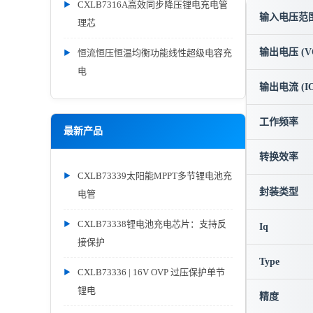
CXLB7316A高效同步降压锂电充电管
输入电压范围 
理芯
输出电压 (V
恒流恒压恒温均衡功能线性超级电容充
电
输出电流 (IO
工作频率
最新产品
转换效率
CXLB73339太阳能MPPT多节锂电池充
封装类型
电管
CXLB73338锂电池充电芯片：支持反
Iq
接保护
Type
CXLB73336 | 16V OVP 过压保护单节
锂电
精度