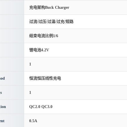
充电架构Buck Charger
过流/过压/过温/过充/短路
结束电流比例1/6
锂电池4.2V
1
hod
恒流恒压线性充电
s
1
ion
QC2.0 QC3.0
ent
0.5A