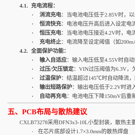
4.1. 充电流程：
· 消流充电
：当电池电压低于2.85V时，以
· 恒流快充
：电池电压升高后进入设定电
· 恒压充电
：当电池电压接近4.2V时，电
· 充电终止
：电流降至设定阈值（如200m
4.2. 全面保护功能：
· 输入自适应
：输入电压低至4.55V时自
· 过压/欠压锁定
：VIN过压阈值为6.3V，
· 过温保护
：结温超过145℃时自动降流
· 输出短路保护
：输出电压低于2.2V时进
· 自动再充电
：电池电压下降150mV后重
五、PCB布局与散热建议
CXLB73278采用DFN3x3-10L小型封装，散热
在芯片底部设计1.7×3.0mm的散热焊盘
·