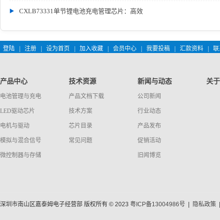
CXLB73331单节锂电池充电管理芯片：高效
登陆
|
注册
|
设为首页
|
加入收藏
|
会员中心
|
我要投稿
|
汇款资料
|
联
产品中心
技术资源
新闻与动态
关于
电池管理与充电
产品文档下载
公司新闻
LED驱动芯片
技术方案
行业动态
电机与驱动
芯片目录
产品发布
模拟与混合信号
常见问题
促销活动
微控制器与存储
旧闻博览
深圳市南山区嘉泰姆电子经营部 版权所有 © 2023
粤ICP备13004986号
|
隐私政策