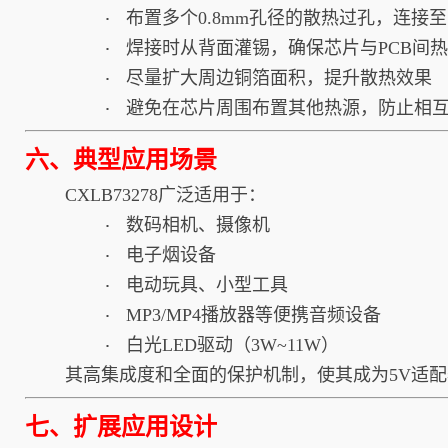
布置多个0.8mm孔径的散热过孔，连接
·
焊接时从背面灌锡，确保芯片与PCB间
·
尽量扩大周边铜箔面积，提升散热效果
·
避免在芯片周围布置其他热源，防止相
·
六、典型应用场景
CXLB73278广泛适用于：
数码相机、摄像机
·
电子烟设备
·
电动玩具、小型工具
·
MP3/MP4播放器等便携音频设备
·
白光LED驱动（3W~11W）
·
其高集成度和全面的保护机制，使其成为5V适
七、扩展应用设计