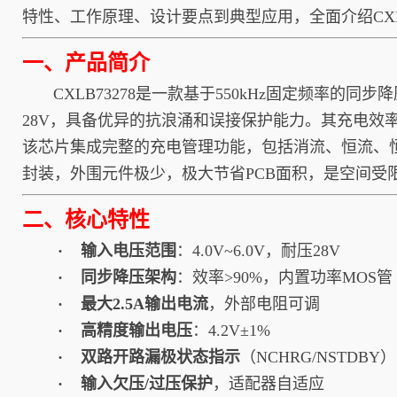
特性、工作原理、设计要点到典型应用，全面介绍CXL
一、产品简介
CXLB73278是一款基于550kHz固定频率的同
28V，具备优异的抗浪涌和误接保护能力。其充电效
该芯片集成完整的充电管理功能，包括消流、恒流、恒压
封装，外围元件极少，极大节省PCB面积，是空间受
二、核心特性
· 输入电压范围
：4.0V~6.0V，耐压28V
· 同步降压架构
：效率>90%，内置功率MOS管
· 最大2.5A输出电流
，外部电阻可调
· 高精度输出电压
：4.2V±1%
· 双路开路漏极状态指示
（NCHRG/NSTDBY）
· 输入欠压/过压保护
，适配器自适应