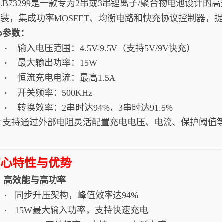
73299是一款专为2串或3串锂离子/聚合物电池设计的高
4封装，集成功率MOSFET、均衡电路和快充协议控制器
心参数：
·
输入电压范围：4.5V-9.5V（支持5V/9V快充）
·
最大输出功率：15W
·
恒流充电电流：最高1.5A
·
开关频率：500KHz
·
转换效率：2串时达94%，3串时达91.5%
片支持通过外部电阻灵活配置充电电压、电流、保护阈值
。
核心特性与优势
1. 高效能与高功率
同步升压架构，峰值效率达94%
·
15W最大输入功率，支持快速充电
·