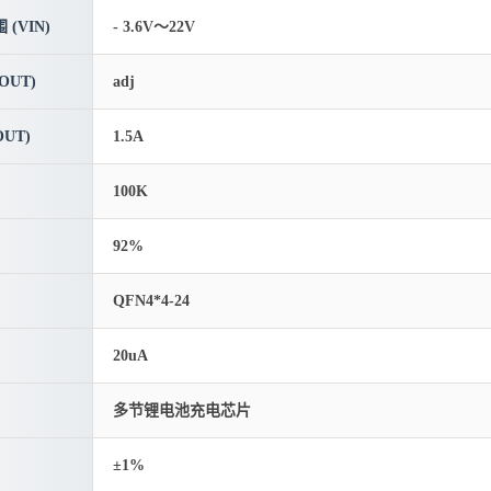
(VIN)
- 3.6V～22V
OUT)
adj
UT)
1.5A
100K
92%
QFN4*4-24
20uA
多节锂电池充电芯片
±1%