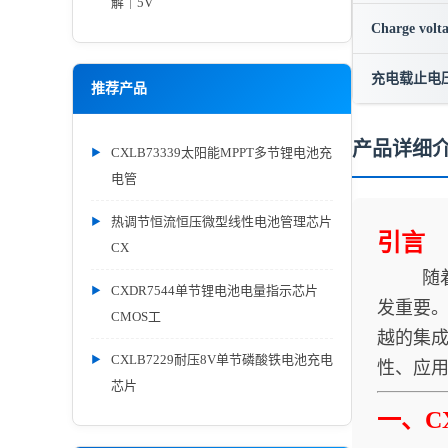
解｜5V
Charge volt
充电载止电
推荐产品
产品详细
CXLB73339太阳能MPPT多节锂电池充
电管
热调节恒流恒压微型线性电池管理芯片
引言
CX
随着便
CXDR7544单节锂电池电量指示芯片
发重要。
CMOS工
越的集成
CXLB7229耐压8V单节磷酸铁电池充电
性、应
芯片
一、C