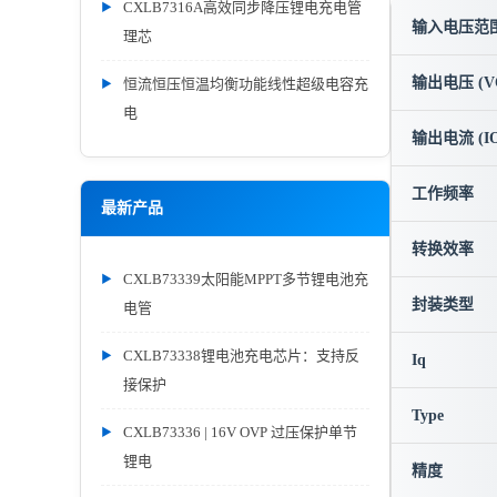
CXLB7316A高效同步降压锂电充电管
输入电压范围 
理芯
输出电压 (V
恒流恒压恒温均衡功能线性超级电容充
电
输出电流 (IO
工作频率
最新产品
转换效率
CXLB73339太阳能MPPT多节锂电池充
封装类型
电管
CXLB73338锂电池充电芯片：支持反
Iq
接保护
Type
CXLB73336 | 16V OVP 过压保护单节
锂电
精度