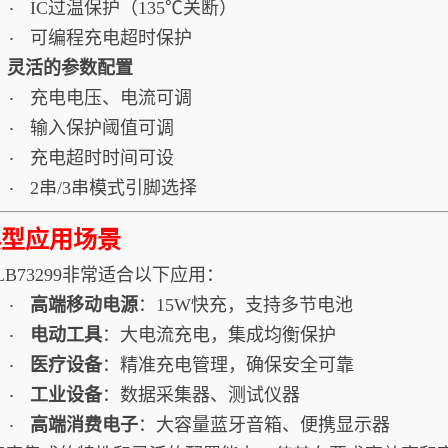
IC过温保护（135℃关断）
·
可编程充电超时保护
·
5. 灵活的参数配置
充电电压、电流可调
·
输入保护阈值可调
·
充电超时时间可设
·
2串/3串模式引脚选择
·
典型应用场景
LB73299非常适合以下应用：
高端移动电源
：15W快充，支持多节电池
·
电动工具
：大电流充电，集成均衡保护
·
医疗设备
：精准充电管理，确保安全可靠
·
工业设备
：数据采集器、测试仪器
·
高端消费电子
：大容量蓝牙音箱、便携显示器
·