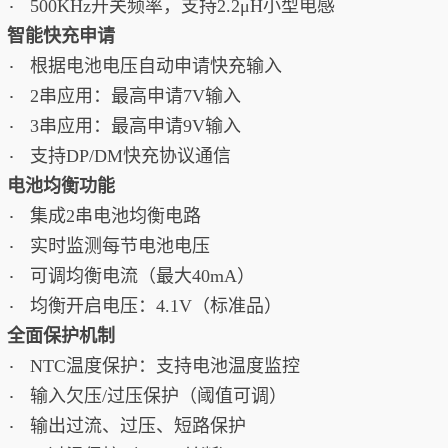
500KHz开关频率，支持2.2μH小型电感
·
2. 智能快充申请
根据电池电压自动申请快充输入
·
2串应用：最高申请7V输入
·
3串应用：最高申请9V输入
·
支持DP/DM快充协议通信
·
3. 电池均衡功能
集成2串电池均衡电路
·
实时监测每节电池电压
·
可调均衡电流（最大40mA）
·
均衡开启电压：4.1V（标准品）
·
4. 全面保护机制
NTC温度保护：支持电池温度监控
·
输入欠压/过压保护（阈值可调）
·
输出过流、过压、短路保护
·