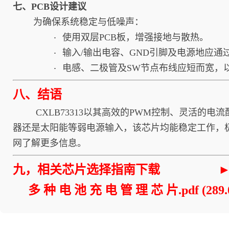
七、PCB设计建议
为确保系统稳定与低噪声：
使用双层PCB板，增强接地与散热。
·
输入/输出电容、GND引脚及电源地应通
·
电感、二极管及SW节点布线应短而宽，以
·
八、结语
CXLB73313以其高效的PWM控制、灵活的电
器还是太阳能等弱电源输入，该芯片均能稳定工作，极大
网
了解更多信息。
九，相关芯片选择指南下载
►
多 种 电 池 充 电 管 理 芯 片.pdf
(289.