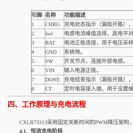
引脚
名称
功能描述
1
CHRG
充电状态指示（漏极开路）
2
Isel
电感电流峰值选择，高电平对应1
3
BAT
电池正极连接，用于电压采
4
GND
系统地。
5
SW
开关节点，连接外部电感。
6
VIN
输入电源正极。
7
DONE
充电结束指示（漏极开路）
8
CT
定时电容接入端，用于设置
四、工作原理与充电流程
CXLB73313采用固定关断时间的PWM降压架
4.1. 恒流充电阶段