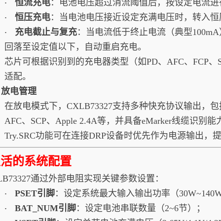
恒流充电
：电池电压超过消流阈值后，按设定电流进
·
恒压充电
：当电池电压接近设定充满电压时，转入恒
·
充电截止与复充
：当电流低于终止电流（典型100m
·
回落至设定值以下，自动重启充电。
芯片可根据识别到的充电器类型（如PD、AFC、FCP
适配。
2. 放电管理
在放电模式下，CXLB73327支持多种快充协议输出，包括PD2.0/3
AFC、SCP、Apple 2.4A等，并具备eMarker
Try.SRC功能可在连接DRP设备时优先作为电源输出，
灵活的系统配置
LB73327通过外部电阻实现关键参数设置：
PSET引脚
：设定系统最大输入输出功率（30W~140
·
BAT_NUM引脚
：设定电池串联数量（2~6节）；
·