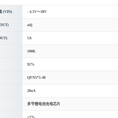
(VIN)
- 4.5V～30V
OUT)
adj
UT)
5A
100K
92%
QFN5*5-40
20uA
多节锂电池充电芯片
±1%