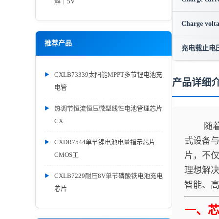
解｜5V
Charge volt
推荐产品
充电载止电
CXLB73339太阳能MPPT多节锂电池充
产品详细
电管
热调节恒流恒压微型线性电池管理芯片
CX
随着智
式设备与
CXDR7544单节锂电池电量指示芯片
片，不仅
CMOS工
理想解决
CXLB7229耐压8V单节磷酸铁电池充电
智能、
芯片
一、