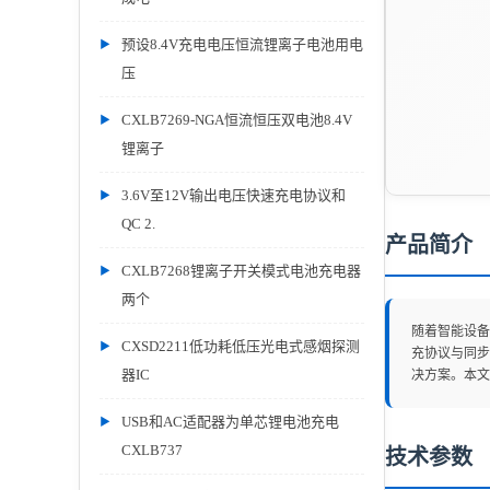
预设8.4V充电电压恒流锂离子电池用电
压
CXLB7269-NGA恒流恒压双电池8.4V
锂离子
3.6V至12V输出电压快速充电协议和
QC 2.
产品简介
CXLB7268锂离子开关模式电池充电器
两个
随着智能设备
CXSD2211低功耗低压光电式感烟探测
充协议与同步
器IC
决方案。本文
USB和AC适配器为单芯锂电池充电
CXLB737
技术参数