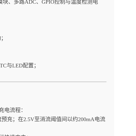
D协议模块、多路ADC、GPIO控制与温度检测电
动；
C与LED配置；
充充电流程：
流预充；在2.5V至消流阈值间以约200mA电流