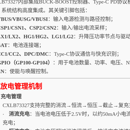
LB73327内部集成BUCK-BOOST控制器、Type-C P
，系统结构高度集成。其关键引脚包括：
VBUS/VBUSG/VBUSI
：输入电源检测与路径控制；
CSP1/CSN1、CSP2/CSN2
：输入/输出电流采样；
LX1/LX2、HG1/HG2、LG1/LG2
：升降压功率节点与驱
BAT
：电池连接端；
CC1/CC2、DPC/DMC
：Type-C协议通信与快充识别；
GPIO（GP100-GP104）
：用于电池数量、功率、电压、NT
EN
：使能与唤醒控制。
充放电管理机制
1. 充电管理
CXLB73327支持完整的消流→恒流→恒压→截止→复
消流充电
：当电池电压低于2.5V时，以约50mA小电
·
充电；