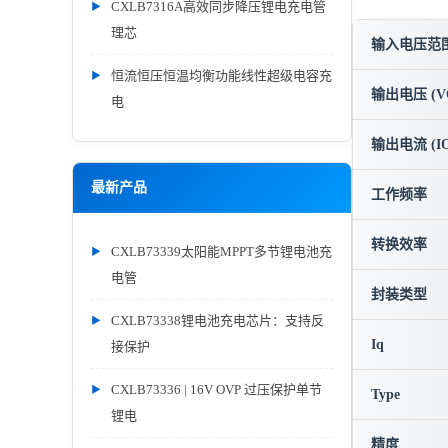
CXLB7316A高效同步降压锂电充电管
理芯
输入电压范围 
恒流恒压恒温均衡功能线性超级电容充
输出电压 (V
电
输出电流 (IO
最新产品
工作频率
转换效率
CXLB73339太阳能MPPT多节锂电池充
电管
封装类型
CXLB73338锂电池充电芯片：支持反
Iq
接保护
CXLB73336 | 16V OVP 过压保护单节
Type
锂电
精度