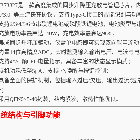
73327是一款高度集成的同步升降压充放电管理芯片，内置完整的A
0/3.0/3.0+等主流快充协议，支持Type-C接口的智能识
支持2/3/4/5/6节串联锂电池或磷酸铁锂电池，电池类
充放电功率最高达140W，充电效率最高达96%；
集成同步升降压驱动，仅需单电感即可实现双向能量流动
内置14位高精度ADC，实时监测输入输出电压、电流与
支持4/2/1颗LED电量指示，具备丰富的状态显示模式；
待机功耗低至5μA，支持EN唤醒与按键控制；
具备全面的保护机制，包括输入过压/欠压、输出过流/短路
护；
采用QFN5×5-40封装，结构紧凑，散热性能优良。
系统结构与引脚功能