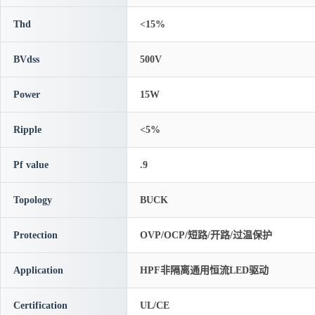
Thd
<15%
BVdss
500V
Power
15W
Ripple
<5%
Pf value
.9
Topology
BUCK
Protection
OVP/OCP/短路/开路/过温保护
Application
HPF非隔离通用恒流LED驱动
Certification
UL/CE