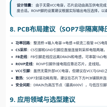
设计锦囊：
由于无需VCC电容，芯片启动由高压供电完
度合适。ROVP脚的设置建议根据实际输出电压选择，以
8. PCB布局建议（SOP7非隔离
功率回路
：整流桥→输入电容→电感→续流二极管→CS电
CS采样
：CS引脚和GND引脚应直接连接到采样电阻两端
FB走线
：FB引脚走线应远离DRAIN和电感，可串联1k
ROVP走线
：ROVP引脚外接电阻应靠近芯片，走线短。
VCC引脚
：虽然无需外部VCC电容，但建议在VCC与GND
散热
：SOP7封装功耗有限，建议在芯片下方PCB铺铜并
安全间距
：DRAIN为高压节点（最高600V），与低压引脚（
9. 应用领域与选型建议