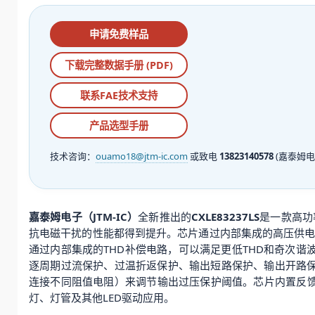
申请免费样品
下载完整数据手册 (PDF)
联系FAE技术支持
产品选型手册
技术咨询：
ouamo18@jtm-ic.com
或致电
13823140578
(嘉泰姆电
嘉泰姆电子（JTM-IC）
全新推出的
CXLE83237LS
是一款高功
抗电磁干扰的性能都得到提升。芯片通过内部集成的高压供
通过内部集成的THD补偿电路，可以满足更低THD和奇次谐波的
逐周期过流保护、过温折返保护、输出短路保护、输出开路保
连接不同阻值电阻）来调节输出过压保护阈值。芯片内置反馈电
灯、灯管及其他LED驱动应用。