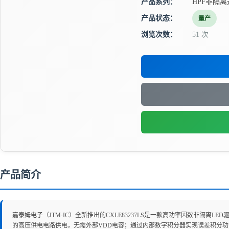
产品系列：
HPF非隔离
产品状态：
量产
浏览次数：
51 次
产品简介
嘉泰姆电子（JTM-IC）全新推出的CXLE83237LS是一款高功率因数非
的高压供电电路供电，无需外部VDD电容；通过内部数字积分器实现误差积分功能，