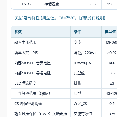
TSTG
存储温度
-55
150
关键电气特性 (典型值，TA=25℃，除非另有说明)
参数
条件
典型值
输入电压范围
交流
85~26
功率因数（PF）
满载，220Vac
>0.92
内部MOSFET击穿电压
ID=250μA
600
内部MOSFET导通电阻
典型值
3.5
LED恒流精度
批量
±3
工作频率范围（QRM）
典型
40~12
CS 峰值检测阈值
Vref_CS
0.5
输入过压保护（IOVP）关断电压
交流有效值
375