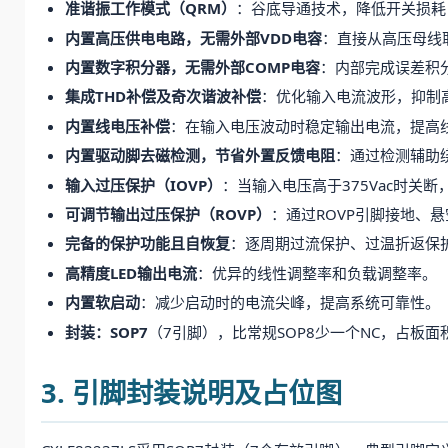
准谐振工作模式（QRM）
：谷底导通技术，降低开关损耗
内置高压供电电路，无需外部VDD电容
：直接从高压母线
内置数字积分器，无需外部COMP电容
：内部完成误差积
集成THD补偿及奇次谐波补偿
：优化输入电流波形，抑制
内置线电压补偿
：在输入电压波动时稳定输出电流，提高
内置驱动脚去磁检测，节省外置反馈电阻
：通过检测辅助
输入过压保护（IOVP）
：当输入电压高于375Vac时关
可调节输出过压保护（ROVP）
：通过ROVP引脚接地、
完备的保护功能且自恢复
：逐周期过流保护、过温折返保
高精度LED输出电流
：优异的线性调整率和负载调整率。
内置软启动
：减少启动时的电流尖峰，提高系统可靠性。
封装：SOP7
（7引脚），比常规SOP8少一个NC，占板面
3. 引脚封装说明及占位图