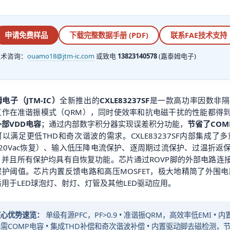
申请免费样品
下载完整数据手册 (PDF)
联系FAE技术支持
技术咨询：
ouamo18@jtm-ic.com
或致电
13823140578
(嘉泰姆电子)
电子（JTM-IC）
全新推出的
CXLE83237SF
是一款高功率因数非隔
工作在准谐振模式（QRM），同时使效率和抗电磁干扰的性能都得
部VDD电容
；通过内部数字积分器实现误差积分功能，
节省了COM
以满足更低THD和奇次谐波的需求。CXLE83237SF内部集成
320Vac恢复）、输入低压降电流保护、逐周期过流保护、过温折
，并且所有保护均具有自恢复功能。芯片通过ROVP脚的外部电路连
保护阈值。芯片内置反馈电路和高压MOSFET，极大地精简了外围
用于LED球泡灯、射灯、灯管及其他LED驱动应用。
核心优势速览：
单级有源PFC，PF>0.9 • 准谐振QRM，高效率低EMI 
需COMP电容 • 集成THD补偿和奇次谐波补偿 • 内置驱动脚去磁检测，节