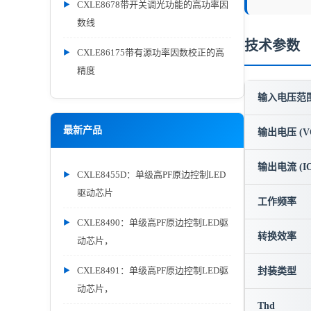
CXLE8678带开关调光功能的高功率因
数线
技术参数
CXLE86175带有源功率因数校正的高
精度
输入电压范围 
最新产品
输出电压 (V
输出电流 (IO
CXLE8455D：单级高PF原边控制LED
驱动芯片
工作频率
CXLE8490：单级高PF原边控制LED驱
转换效率
动芯片，
CXLE8491：单级高PF原边控制LED驱
封装类型
动芯片，
Thd