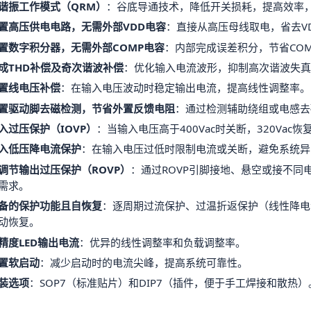
谐振工作模式（QRM）
：谷底导通技术，降低开关损耗，提高效率，
置高压供电电路，无需外部VDD电容
：直接从高压母线取电，省去V
置数字积分器，无需外部COMP电容
：内部完成误差积分，节省CO
成THD补偿及奇次谐波补偿
：优化输入电流波形，抑制高次谐波失真
置线电压补偿
：在输入电压波动时稳定输出电流，提高线性调整率。
置驱动脚去磁检测，节省外置反馈电阻
：通过检测辅助绕组或电感去
入过压保护（IOVP）
：当输入电压高于400Vac时关断，320Va
入低压降电流保护
：在输入电压过低时限制电流或关断，避免系统异
调节输出过压保护（ROVP）
：通过ROVP引脚接地、悬空或接不同
需求。
备的保护功能且自恢复
：逐周期过流保护、过温折返保护（线性降电
动恢复。
精度LED输出电流
：优异的线性调整率和负载调整率。
置软启动
：减少启动时的电流尖峰，提高系统可靠性。
装选项
：SOP7（标准贴片）和DIP7（插件，便于手工焊接和散热）