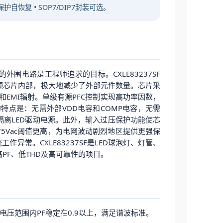
护自恢复 • SOP7/DIP7封装可选。
外围电路是工程师追求的目标。CXLE83237SF
颗芯片内部，极大地减少了外部元件数量。芯片采
EMI辐射。单级有源PFC控制实现高功率因数，
出的特点是：无需外部VDD电容和COMP电容，无需
离LED驱动电源。此外，输入过压保护功能使芯
375Vac阈值更高，为电网波动剧烈地区提供更强保
作异常。CXLE83237SF是LED球泡灯、灯管、
PF、低THD及高可靠性的项目。
压范围内PF稳定在0.9以上，满足谐波标准。