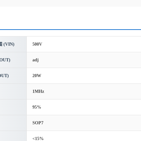
(VIN)
500V
OUT)
adj
UT)
20W
1MHz
95%
SOP7
<15%