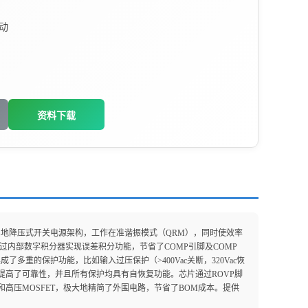
动
资料下载
它采用实地降压式开关电源架构，工作在准谐振模式（QRM），同时使效率
内部数字积分器实现误差积分功能，节省了COMP引脚及COMP
了多重的保护功能，比如输入过压保护（>400Vac关断，320Vac恢
高了可靠性，并且所有保护均具有自恢复功能。芯片通过ROVP脚
高压MOSFET，极大地精简了外围电路，节省了BOM成本。提供