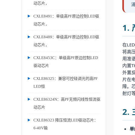
动芯片，
涌
CXLE8491：单级高PF原边控制LED驱
动芯片，
1
CXLE8489：单级高PF原边控制LED驱
在LE
动芯片，
将高
CXLE8453C：单级高PF原边控制LED
用准
内置T
驱动芯片
外置
CXLE86325：兼容可控硅调光的高PF
片在电
障。芯
LED恒
射灯
CXLE86324N：高PF无频闪线性恒流驱
动芯片
2
CXLE86323 降压恒流LED驱动芯片：
6-40V输
单