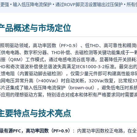
更强 • 输入低压降电流保护 • 通过ROVP脚灵活设置输出过压保护 • 所有保
. 产品概述与市场定位
D照明驱动领域，高功率因数（PF>0.9）、低THD、高可靠性和精简的
压供电电路、数字积分器、THD补偿、去磁检测等关键功能集成于一
谐振（QRM）工作模式，通过电感电流谷底导通，显著降低开关损耗和
HD和奇次谐波补偿使总谐波失真满足IEC61000-3-2标准。最突
反馈电阻（内置驱动脚去磁检测），仅需少量元件即可构建高性能非隔
网电压异常升高（>400Vac）时自动关断，320Vac恢复，比常规
片还集成了输入低压降电流保护（brown-out），避免低电压时系统工
等应用的理想驱动方案，特别适合对成本和体积有严格要求同时需要高
. 主要特点与技术亮点
级有源PFC，高功率因数（PF>0.9）
：内置功率因数校正电路，在全电