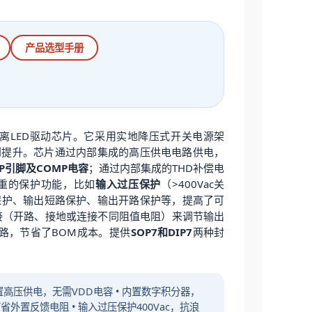
产品选型手册
离LED驱动芯片。它采用实地降压式开关电源架
到提升。芯片通过内部集成的高压供电电路供电，
P引脚及COMP电容
；通过内部集成的THD补偿电
了多重的保护功能，比如
输入过压保护
（>400Vac关
返保护、输出短路保护、输出开路保护等，提高了可
接（开路、接地或连接不同阻值电阻）来调节输出
电路，节省了BOM成本。提供
SOP7和DIP7
两种封
• 内置高压供电，无需VDD电容 • 内置数字积分器，
省外置反馈电阻 • 输入过压保护400Vac，抗浪