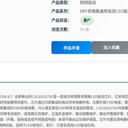
产品类型：
照明驱动
产品系列：
HPF非隔离通用恒流LED驱
产品状态：
量产
浏览次数：
53 次
加入收藏
样品申请
JTM-IC）全新推出的CXLE83237SF是一款高功率因数非隔离LED驱动芯片。
的性能都得到提升。芯片通过内部集成的高压供电电路供电，无需外部VDD电容；通过
集成的THD补偿电路，可以满足更低THD和奇次谐波的需求。CXLE83237SF内部集成
压降电流保护、逐周期过流保护、过温折返保护、输出短路保护、输出开路保护等，提
接（开路、接地或连接不同阻值电阻）来调节输出过压保护阈值。芯片内置反馈电路和
IP7两种封装，适用于LED球泡灯、射灯、灯管及其他LED驱动应用。