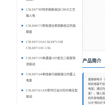
CXLE8778P同步刷新高压CMOS工艺
输入电
CXLE86175带有源功率因数校正的高
精度
CXLE87133A CXLE87133B
CXLE87133C CXL
CXLE87135单通道LED发光二极管恒
产品简介
流驱动
CXLE87144单线串行级联接口内置上
嘉泰姆电子（
电复
和抗电磁干扰
电容；通过内部
CXLE8724 LED草坪灯设计的升降压型
复）、输入低
驱动
的外部电路连
SOP7和D