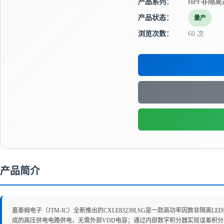
产品系列：
HPF非隔离
产品状态：
量产
浏览次数：
60 次
产品简介
嘉泰姆电子（JTM-IC）全新推出的CXLE83239LSG是一款高功率因数
成的高压供电电路供电，无需外部VDD电容；通过内部数字积分器实现误差积分功能