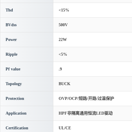
Thd
<15%
BVdss
500V
Power
22W
Ripple
<5%
Pf value
.9
Topology
BUCK
Protection
OVP/OCP/短路/开路/过温保护
Application
HPF非隔离通用恒流LED驱动
Certification
UL/CE