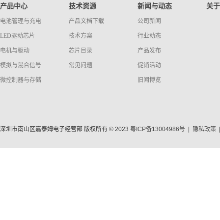
产品中心
技术资源
新闻与动态
关于
电池管理与充电
产品文档下载
公司新闻
LED驱动芯片
技术方案
行业动态
电机与驱动
芯片目录
产品发布
模拟与混合信号
常见问题
促销活动
微控制器与存储
旧闻博览
深圳市南山区嘉泰姆电子经营部 版权所有 © 2023
粤ICP备13004986号
|
隐私政策