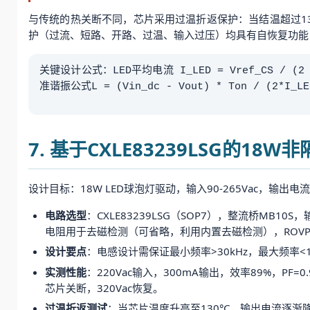
与传统的热关断不同，芯片采用过温折返保护：当结温超过1
护（过流、短路、开路、过温、输入过压）均具有自恢复功能
关键设计公式：LED平均电流 I_LED = Vref_CS / (2 
准谐振公式L = (Vin_dc - Vout) * Ton / (2*
7. 基于CXLE83239LSG的18
设计目标：18W LED球泡灯驱动，输入90-265Vac，输出电流3
电路选型
：CXLE83239LSG（SOP7），整流桥MB10S
电阻用于去磁检测（可省略，利用内置去磁检测），ROVP
设计要点
：电感设计需保证最小频率>30kHz，最大频率<
实测性能
：220Vac输入，300mA输出，效率89%，PF
芯片关断，320Vac恢复。
过温折返测试
：当芯片温度升高至130°C，输出电流逐渐降