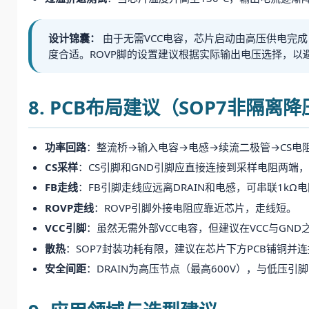
设计锦囊：
由于无需VCC电容，芯片启动由高压供电完
度合适。ROVP脚的设置建议根据实际输出电压选择，以
8. PCB布局建议（SOP7非隔离
功率回路
：整流桥→输入电容→电感→续流二极管→CS电
CS采样
：CS引脚和GND引脚应直接连接到采样电阻两端
FB走线
：FB引脚走线应远离DRAIN和电感，可串联1k
ROVP走线
：ROVP引脚外接电阻应靠近芯片，走线短。
VCC引脚
：虽然无需外部VCC电容，但建议在VCC与GND
散热
：SOP7封装功耗有限，建议在芯片下方PCB铺铜并
安全间距
：DRAIN为高压节点（最高600V），与低压引脚（