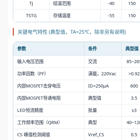
TJ
结温范围
-40
150
TSTG
存储温度
-55
150
关键电气特性 (典型值，TA=25℃，除非另有说明)
参数
条件
典型值
输入电压范围
交流
85~26
功率因数（PF）
满载，220Vac
>0.92
内部MOSFET击穿电压
ID=250μA
600
内部MOSFET导通电阻
典型值
3.5
LED恒流精度
批量
±3
工作频率范围（QRM）
典型
40~12
CS 峰值检测阈值
Vref_CS
0.5