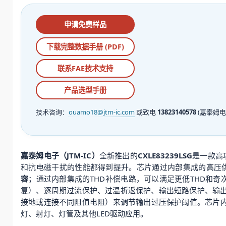
申请免费样品
下载完整数据手册 (PDF)
联系FAE技术支持
产品选型手册
技术咨询：
ouamo18@jtm-ic.com
或致电
13823140578
(嘉泰姆电
嘉泰姆电子（JTM-IC）
全新推出的
CXLE83239LSG
是一款高
和抗电磁干扰的性能都得到提升。芯片通过内部集成的高压
容
；通过内部集成的THD补偿电路，可以满足更低THD和奇次谐
复）、逐周期过流保护、过温折返保护、输出短路保护、输出
接地或连接不同阻值电阻）来调节输出过压保护阈值。芯片内置
灯、射灯、灯管及其他LED驱动应用。