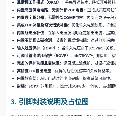
准谐振工作模式（QRM）
：谷底导通技术，降低开关损耗
内置高压供电电路，无需外部VDD电容
：直接从高压母线
内置数字积分器，无需外部COMP电容
：内部完成误差积
集成THD补偿及奇次谐波补偿
：优化输入电流波形，抑制
内置线电压补偿
：在输入电压波动时稳定输出电流，提高
内置驱动脚去磁检测，节省外置反馈电阻
：通过检测辅助
输入过压保护（IOVP）
：当输入电压高于375Vac时关
可调节输出过压保护（ROVP）
：通过ROVP引脚接地、
完备的保护功能且自恢复
：逐周期过流保护、过温折返保
高精度LED输出电流
：优异的线性调整率和负载调整率。
内置软启动
：减少启动时的电流尖峰，提高系统可靠性。
封装：SOP7
（7引脚），比常规SOP8少一个NC，占板面
3. 引脚封装说明及占位图