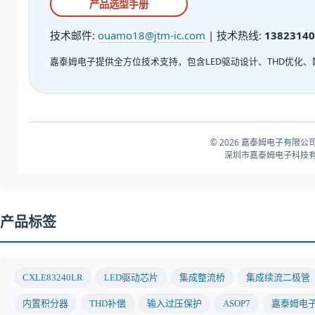
产品选型手册
技术邮件:
ouamo18@jtm-ic.com
| 技术热线:
13823140
嘉泰姆电子提供全方位技术支持，包含LED驱动设计、THD优化
© 2026 嘉泰姆电子有限公司
深圳市嘉泰姆电子科技有
产品标签
CXLE83240LR
LED驱动芯片
集成整流桥
集成续流二极管
内置积分器
THD补偿
输入过压保护
ASOP7
嘉泰姆电