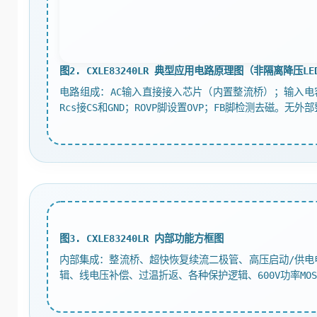
图2. CXLE83240LR 典型应用电路原理图（非隔离降压L
电路组成：AC输入直接接入芯片（内置整流桥）；输入电容接
Rcs接CS和GND；ROVP脚设置OVP；FB脚检测去磁。无
图3. CXLE83240LR 内部功能方框图
内部集成：整流桥、超快恢复续流二极管、高压启动/供电
辑、线电压补偿、过温折返、各种保护逻辑、600V功率MOS