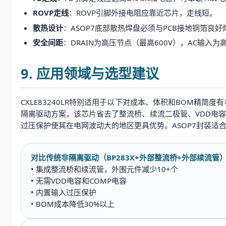
ROVP走线
：ROVP引脚外接电阻应靠近芯片，走线短。
散热设计
：ASOP7底部散热焊盘必须与PCB接地铜箔良
安全间距
：DRAIN为高压节点（最高600V），AC输入为
9. 应用领域与选型建议
CXLE83240LR特别适用于以下对成本、体积和BOM精简度
隔离驱动方案，该芯片省去了整流桥、续流二极管、VDD电容
过压保护使其在电网波动大的地区更具优势。ASOP7封装适合
对比传统非隔离驱动（BP283X+外部整流桥+外部续流管
• 集成整流桥和续流管，外围元件减少10+个
• 无需VDD电容和COMP电容
• 内置输入过压保护
• BOM成本降低30%以上