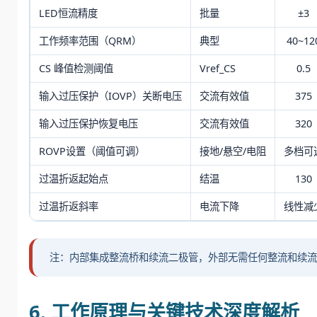
LED恒流精度
批量
±3
工作频率范围（QRM）
典型
40~12
CS 峰值检测阈值
Vref_CS
0.5
输入过压保护（IOVP）关断电压
交流有效值
375
输入过压保护恢复电压
交流有效值
320
ROVP设置（阈值可调）
接地/悬空/电阻
多档可
过温折返起始点
结温
130
过温折返斜率
电流下降
线性减
注：内部集成整流桥和续流二极管，外部无需任何整流和续流元
6. 工作原理与关键技术深度解析