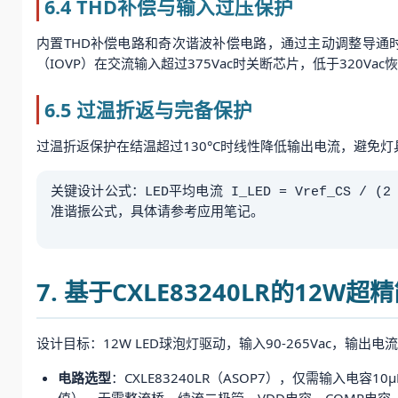
6.4 THD补偿与输入过压保护
内置THD补偿电路和奇次谐波补偿电路，通过主动调整导通时
（IOVP）在交流输入超过375Vac时关断芯片，低于320V
6.5 过温折返与完备保护
过温折返保护在结温超过130°C时线性降低输出电流，避免
关键设计公式：LED平均电流 I_LED = Vref_CS / (2 
准谐振公式，具体请参考应用笔记。
7. 基于CXLE83240LR的12W
设计目标：12W LED球泡灯驱动，输入90-265Vac，输出电流2
电路选型
：CXLE83240LR（ASOP7），仅需输入电容10
值）。无需整流桥、续流二极管、VDD电容、COMP电容