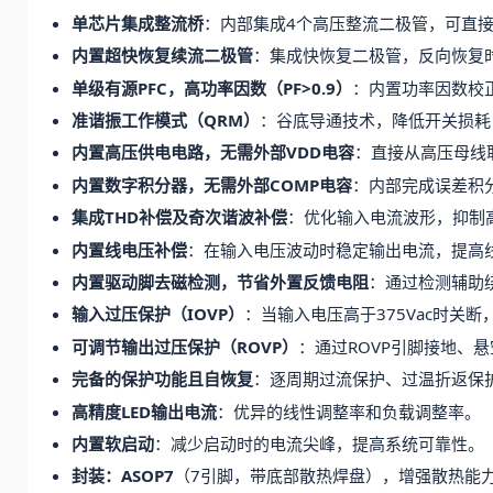
单芯片集成整流桥
：内部集成4个高压整流二极管，可直接
内置超快恢复续流二极管
：集成快恢复二极管，反向恢复
单级有源PFC，高功率因数（PF>0.9）
：内置功率因数校正
准谐振工作模式（QRM）
：谷底导通技术，降低开关损耗
内置高压供电电路，无需外部VDD电容
：直接从高压母线
内置数字积分器，无需外部COMP电容
：内部完成误差积
集成THD补偿及奇次谐波补偿
：优化输入电流波形，抑制
内置线电压补偿
：在输入电压波动时稳定输出电流，提高
内置驱动脚去磁检测，节省外置反馈电阻
：通过检测辅助
输入过压保护（IOVP）
：当输入电压高于375Vac时关
可调节输出过压保护（ROVP）
：通过ROVP引脚接地、
完备的保护功能且自恢复
：逐周期过流保护、过温折返保
高精度LED输出电流
：优异的线性调整率和负载调整率。
内置软启动
：减少启动时的电流尖峰，提高系统可靠性。
封装：ASOP7
（7引脚，带底部散热焊盘），增强散热能