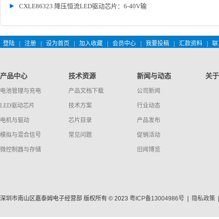
CXLE86323 降压恒流LED驱动芯片：6-40V输
登陆
|
注册
|
设为首页
|
加入收藏
|
会员中心
|
我要投稿
|
汇款资料
|
联
产品中心
技术资源
新闻与动态
关于
电池管理与充电
产品文档下载
公司新闻
LED驱动芯片
技术方案
行业动态
电机与驱动
芯片目录
产品发布
模拟与混合信号
常见问题
促销活动
微控制器与存储
旧闻博览
深圳市南山区嘉泰姆电子经营部 版权所有 © 2023
粤ICP备13004986号
|
隐私政策