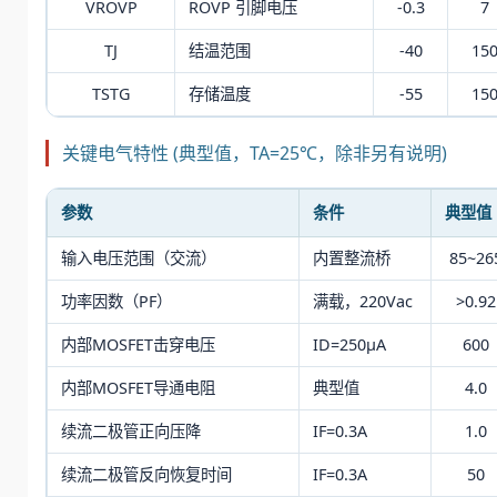
VROVP
ROVP 引脚电压
-0.3
7
TJ
结温范围
-40
15
TSTG
存储温度
-55
15
关键电气特性 (典型值，TA=25℃，除非另有说明)
参数
条件
典型值
输入电压范围（交流）
内置整流桥
85~26
功率因数（PF）
满载，220Vac
>0.92
内部MOSFET击穿电压
ID=250μA
600
内部MOSFET导通电阻
典型值
4.0
续流二极管正向压降
IF=0.3A
1.0
续流二极管反向恢复时间
IF=0.3A
50