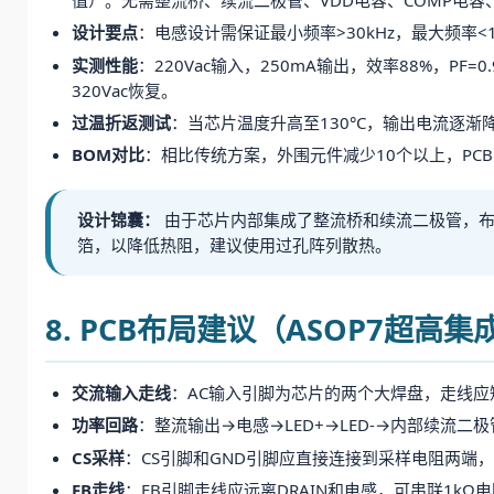
设计要点
：电感设计需保证最小频率>30kHz，最大频率<
实测性能
：220Vac输入，250mA输出，效率88%，PF
320Vac恢复。
过温折返测试
：当芯片温度升高至130°C，输出电流逐渐降
BOM对比
：相比传统方案，外围元件减少10个以上，PCB
设计锦囊：
由于芯片内部集成了整流桥和续流二极管，布局
箔，以降低热阻，建议使用过孔阵列散热。
8. PCB布局建议（ASOP7超高
交流输入走线
：AC输入引脚为芯片的两个大焊盘，走线
功率回路
：整流输出→电感→LED+→LED-→内部续流二
CS采样
：CS引脚和GND引脚应直接连接到采样电阻两端
FB走线
：FB引脚走线应远离DRAIN和电感，可串联1kΩ