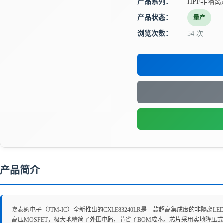
产品系列：
HPF非隔离
产品状态：
量产
浏览次数：
54 次
产品简介
嘉泰姆电子（JTM-IC）全新推出的CXLE83240LR是一款超高集成度的非隔
高压MOSFET，极大地精简了外围电路，节省了BOM成本。芯片采用实地降