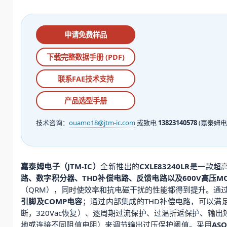
申请免费样品
下载完整数据手册 (PDF)
联系FAE技术支持
产品选型手册
技术咨询：
ouamo18@jtm-ic.com
或致电
13823140578
(嘉泰姆电
嘉泰姆电子（JTM-IC）
全新推出的
CXLE83240LR
是一款超高
路、数字积分器、THD补偿电路、反馈电路以及600V高压MOS
（QRM），同时使效率和抗电磁干扰的性能都得到提升。通
引脚及COMP电容
；通过内部集成的THD补偿电路，可以满足更
断，320Vac恢复）、逐周期过流保护、过温折返保护、输
地或连接不同阻值电阻）来调节输出过压保护阈值。采用
AS