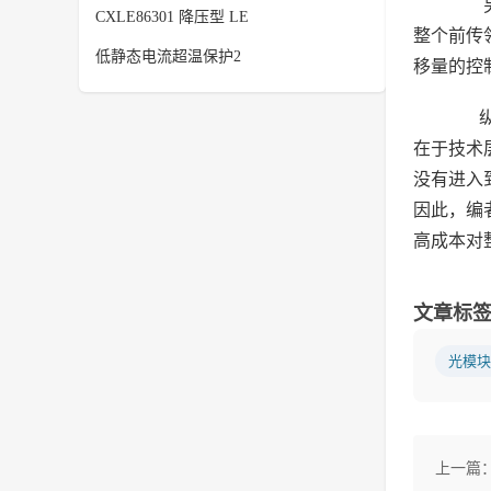
另外
CXLE86301 降压型 LE
整个前传
低静态电流超温保护2
移量的控
纵然
在于技术
没有进入
因此，编
高成本对
文章标
光模块
上一篇