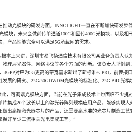
动光模块的研发方面，INNOLIGHT一直在不断加快研发步伐，宋岩
0G光模块，未来会做前传单通道100G和回传400G光模块，
块，产品性能完全可以满足5G承载网的需求。
本上来讲，深圳市易飞扬通信技术有限公司某业务负责人认为
、物理层光器件、网络协议等各个方面的创新。该负责人举例到：“比
议，3GPP对应为5G更高的带宽需求新出了新标准eCPRI，前
发展的研究、25G/50GDWDM光模块的标准化、25G BiDi
，可调谐光模块方面，当前在光子集成技术上也面临不少挑战
单片集成20个波长以上的激光器阵列规模应用产品，能够实现大
正做出高端激光器芯片的产品，还需要高水准的光芯片制造工艺
掌握好至少二流相关光电集成工艺。”