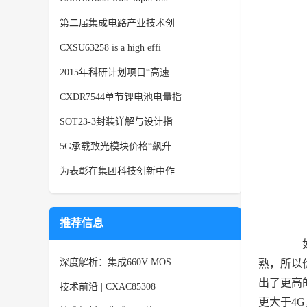
第二届集成电路产业技术创
CXSU63258 is a high effi
2015年科研计划项目“高速
CXDR7544单节锂电池电量指
SOT23-3封装详解与设计指
5G承载致光模块价格“飙升
为表彰在集团科技创新中作
推荐信息
如今
深度解析：集成660V MOS
熟，所以
出了更高
技术前沿 | CXAC85308
更大于4