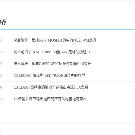
推荐
25
深度解析：集成660V MOSFET的电流模式PWM反激
23
技术前沿 | CXAC85308：内置GaN/无辅助绕组33
22
技术解析：集成GaN的APFC反激控制器如何提升
05
CXLE86301 降压型 LED 恒流驱动芯片的典型
06
CXCL6517高精度的限流可调输出电流1.5A负载
13
1.5倍输入调节输出电压高压开关电容电荷泵N
论