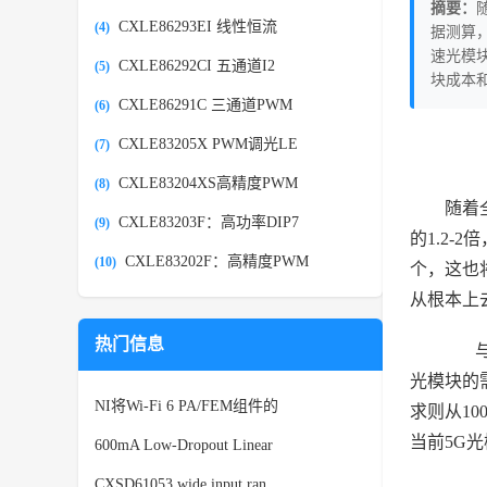
摘要：
CXLE86293EI 线性恒流
(4)
据测算，
速光模
CXLE86292CI 五通道I2
(5)
块成本
CXLE86291C 三通道PWM
(6)
CXLE83205X PWM调光LE
(7)
CXLE83204XS高精度PWM
(8)
随着
CXLE83203F：高功率DIP7
(9)
的1.2-
CXLE83202F：高精度PWM
(10)
个，这也
从根本上
热门信息
与传
光模块的
NI将Wi-Fi 6 PA/FEM组件的
求则从1
当前5G
600mA Low-Dropout Linear
CXSD61053 wide input ran