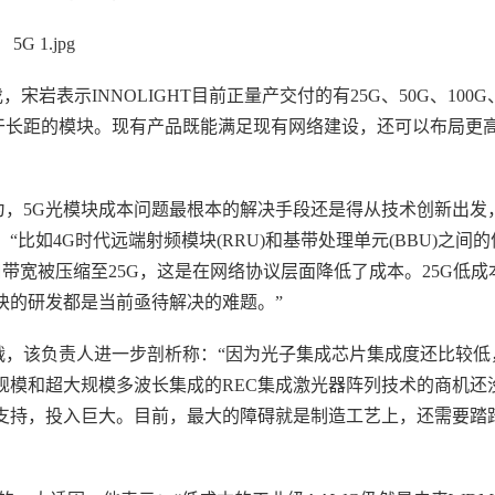
表示INNOLIGHT目前正量产交付的有25G、50G、100G、
以及相干长距的模块。现有产品既能满足现有网络建设，还可以布局更
，5G光模块成本问题最根本的解决手段还是得从技术创新出发
如4G时代远端射频模块(RRU)和基带处理单元(BBU)之间
传接口带宽被压缩至25G，这是在网络协议层面降低了成本。25G低
光模块的研发都是当前亟待解决的难题。”
，该负责人进一步剖析称：“因为光子集成芯片集成度还比较低
规模和超大规模多波长集成的REC集成激光器阵列技术的商机还
支持，投入巨大。目前，最大的障碍就是制造工艺上，还需要踏