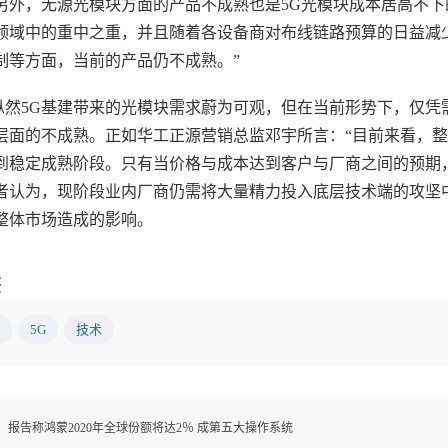
，无源光模块方面的产品不成熟也是5G光模块成本居高不下的一
领域中的重中之重，并且随着各设备商对布线链路预算的日益减
制等方面，当前的产品仍不成熟。”
5G基建带来的光模块需求蔚为可观，但在当前形势下，仅凭
层面的不成熟。正如华工正源营销总监邓宇所言：“目前来看，整个
到稳定成熟阶段。只有当价格与成本达到客户与厂商之间的预期
者认为，现阶段业内厂商仍需将大量精力投入底层技术端的攻坚
整体市场造成的影响。
签
5G
技术
：
报告称鸿蒙2020年全球份额将达2％ 成第五大操作系统