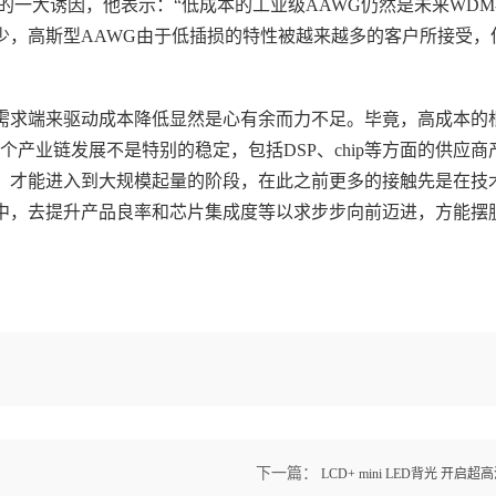
大诱因，他表示：“低成本的工业级AAWG仍然是未来WDM-
少，高斯型AAWG由于低插损的特性被越来越多的客户所接受，
需求端来驱动成本降低显然是心有余而力不足。毕竟，高成本的
产业链发展不是特别的稳定，包括DSP、chip等方面的供应商
，才能进入到大规模起量的阶段，在此之前更多的接触先是在技
中，去提升产品良率和芯片集成度等以求步步向前迈进，方能摆脱
下一篇：
LCD+ mini LED背光 开