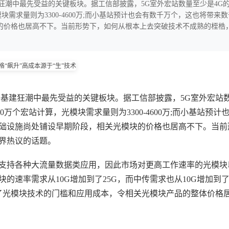
潮中最先受益的关键板块。据工信部披露，5G室外宏站数量至少是4G的1.
模块需求量则为3300-4600万;而小基站预计也会有数千万个，这也将带来
的价格也居高不下。当前形势下，如何从根本上去突破技术不成熟的桎梏，
G基建狂潮中最先受益的关键板块。据工信部披露，5G室外宏站数
580万个宏站计算，光模块需求量则为3300-4600万;而小基站预
基础设施尚处铺设早期阶段，相关光模块的价格也居高不下。当前
界热议的话题。
支持各种大流量数据类应用，因此市场对更高工作速率的光模块
速率需求从10G增加到了25G，而中传需求也从10G增加到了
然提升了光模块技术的门槛和应用成本，令相关光模块产品的整体价格