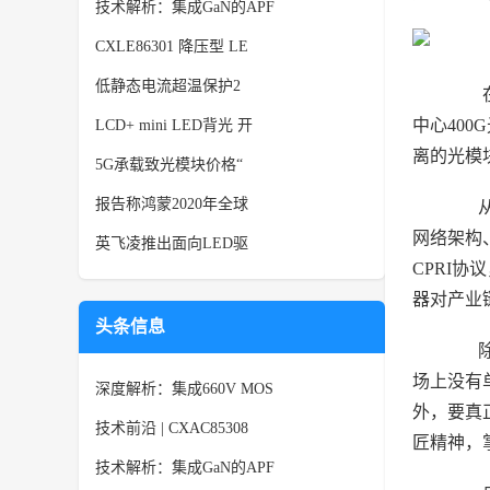
技术解析：集成GaN的APF
CXLE86301 降压型 LE
低静态电流超温保护2
在推
中心40
LCD+ mini LED背光 开
离的光模
5G承载致光模块价格“
报告称鸿蒙2020年全球
从根
网络架构
英飞凌推出面向LED驱
CPRI协
器对产业链
头条信息
除此
场上没有
深度解析：集成660V MOS
外，要真
技术前沿 | CXAC85308
匠精神，
技术解析：集成GaN的APF