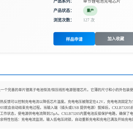
产品系列：
单节锂电池充电芯片
产品状态：
量产
浏览次数：
127 次
加入收藏
样品申请
205是一个完善的单片锂离子电池恒流/恒压线形电源管理芯片。它薄的尺寸和小的外包
热反馈可以控制充电电流以降低芯片温度。充电电压被限定在4.2V，充电电流固定为50
3205就会自动结束充电过程。当输入端（插头或USB 提供电源）拔掉后，CXLB73205
工作状态，使电源供电电流降到25μA。CXLB73205内置电池反接保护电路，确保
其余特性包括：充电电流监测，输入低电压闭锁，自动重新充电和充电已满及开始充电