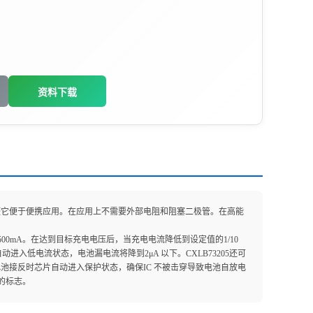
资料下载
装使它便于便携应用。在应用上不需要外部电阻和阻塞二极管。在高能
0mA。在达到目标充电电压后，当充电电流降低到设定值的1/10
自动进入低电流状态，电池漏电流将降到2μA 以下。CXLB73205还可
了电池接反时芯片自动进入保护状态，确保IC 不被击穿导致电池自放电
的标志。