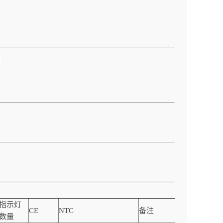
！
指示灯
CE
NTC
备注
数量