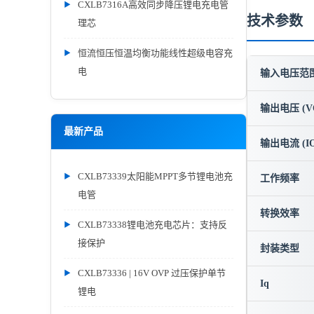
CXLB7316A高效同步降压锂电充电管
技术参数
理芯
恒流恒压恒温均衡功能线性超级电容充
电
输入电压范围 
输出电压 (V
最新产品
输出电流 (IO
CXLB73339太阳能MPPT多节锂电池充
工作频率
电管
转换效率
CXLB73338锂电池充电芯片：支持反
接保护
封装类型
CXLB73336 | 16V OVP 过压保护单节
Iq
锂电