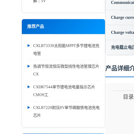
解｜5V
Communicat
Charge curr
推荐产品
Charge volt
CXLB73339太阳能MPPT多节锂电池充
充电载止电
电管
热调节恒流恒压微型线性电池管理芯片
产品详细
CX
CXDR7544单节锂电池电量指示芯片
CMOS工
目录
CXLB7229耐压8V单节磷酸铁电池充电
芯片