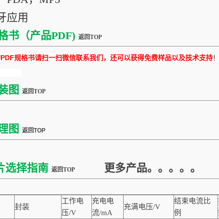
蓝牙应用
格书（产品PDF)
返回TOP
DF规格书请扫一扫微信联系我们，还可以获得免费样品以及技术支持
装图
返回TOP
理图
返回TOP
片选择指南
更多产品。。。。。
返回TOP
工作电
充电电
结束电流比
封装
充满电压/V
压/V
流/mA
例