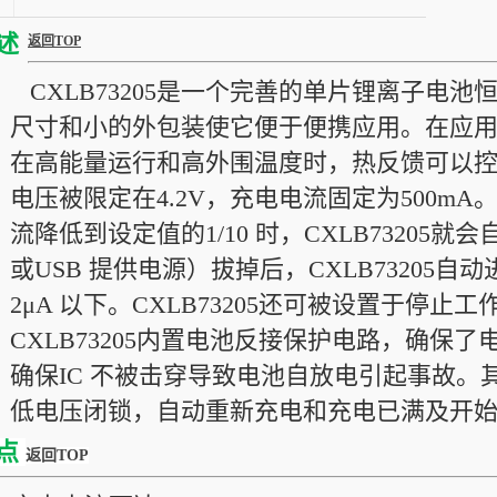
述
返回TOP
CXLB73205是一个完善的单片锂离子电池
尺寸和小的外包装使它便于便携应用。在应
在高能量运行和高外围温度时，热反馈可以
电压被限定在4.2V，充电电流固定为500m
流降低到设定值的1/10 时，CXLB7320
或USB 提供电源）拔掉后，CXLB73205
2μA 以下。CXLB73205还可被设置于停止
CXLB73205内置电池反接保护电路，确保
确保IC 不被击穿导致电池自放电引起事故
低电压闭锁，自动重新充电和充电已满及开
点
返回TOP