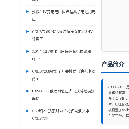
预设8.4V充电电压恒流锂离子电池用电
压
CXLB7269-NGA恒流恒压双电池8.4V
锂离子
3.6V至12V输出电压快速充电协议和
QC 2.
产品简介
CXLB7268锂离子开关模式电池充电器
两个
CXLB73
CXSD2211低功耗低压光电式感烟探测
量运行和高
器IC
外围温度时，
时，CXLB7
被设置于停止
USB和AC适配器为单芯锂电池充电
引起事故。
CXLB737