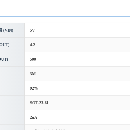
(VIN)
5V
OUT)
4.2
UT)
500
3M
92%
SOT-23-6L
2uA