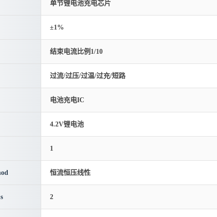
单节锂电池充电芯片
±1%
结束电流比例1/10
过流/过压/过温/过充/短路
电池充电IC
4.2V锂电池
1
hod
恒流恒压线性
s
2