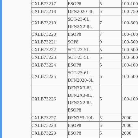
CXLB73217
ESOP8
5
100-10
CXLB73218
DFN2020-8L
5
100-750
SOT-23-6L
CXLB73219
7
100-500
DFN2X2-8L
CXLB73220
ESOP8
7
100-10
CXLB73221
SOP8
9
100-500
CXLB73222
SOT-23-5L
5
100-500
CXLB73223
SOT-23-5L
5
100-500
CXLB73224
ESOP8
5
100-10
SOT-23-6L
CXLB73225
5
100-500
DFN2020-8L
DFN3X3-8L
DFN2X3-8L
CXLB73226
5
100-10
DFN2X2-8L
ESOP8
CXLB73227
DFN3*3-10L
5
2000
CXLB73228
ESOP8
5
2000
CXLB73229
ESOP8
5
2000