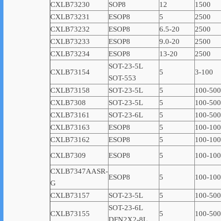
CXLB73230
SOP8
12
1500
CXLB73231
ESOP8
5
2500
CXLB73232
ESOP8
6.5-20
2500
CXLB73233
ESOP8
9.0-20
2500
CXLB73234
ESOP8
13-20
2500
SOT-23-5L
CXLB73154
5
3-100
SOT-553
CXLB73158
SOT-23-5L
5
100-500
CXLB7308
SOT-23-5L
5
100-500
CXLB73161
SOT-23-6L
5
100-500
CXLB73163
ESOP8
5
100-10
CXLB73162
ESOP8
5
100-10
CXLB7309
ESOP8
5
100-10
CXLB7347AASR-
ESOP8
5
100-10
G
CXLB73157
SOT-23-5L
5
100-500
SOT-23-6L
CXLB73155
5
100-500
DFN2X2-8L