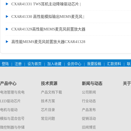
CXAR41331 TWS耳机主动降噪驱动芯片 |
CXAR41330 高性能模拟输出MEMS麦克风 |
CXAR41329高性能MEMS麦克风前置放大器
高性能MEMS麦克风前置放大器CXAR41328
登陆
|
注册
|
设为首页
|
加入收藏
|
会员中心
|
我要投稿
|
汇款资料
|
联
产品中心
技术资源
新闻与动态
关于
电池管理与充电
产品文档下载
公司新闻
LED驱动芯片
技术方案
行业动态
电机与驱动
芯片目录
产品发布
模拟与混合信号
常见问题
促销活动
微控制器与存储
旧闻博览