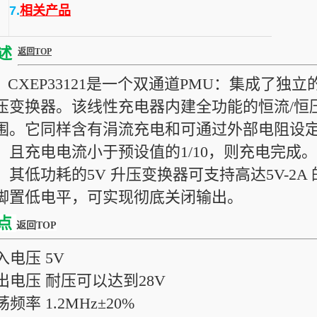
7.
相关产品
述
返回TOP
XEP33121是一个双通道PMU：集成了独立的
压变换器。该线性充电器内建全功能的恒流/恒
围。它同样含有涓流充电和可通过外部电阻设
，且充电电流小于预设值的1/10，则充电完成。C
。其低功耗的5V 升压变换器可支持高达5V-2A
脚置低电平，可实现彻底关闭输出。
点
返回TOP
入电压 5V
输出电压 耐压可以达到28V
荡频率 1.2MHz±20%