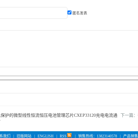
匿名发表
保护的微型线性恒流恒压电池管理芯片CXEP33120充电电流通
下一篇：
节
系我们
|
旧版网站
|
ENGLISH
|
RSS
|
销售热线：13823140578
|
产品销售 