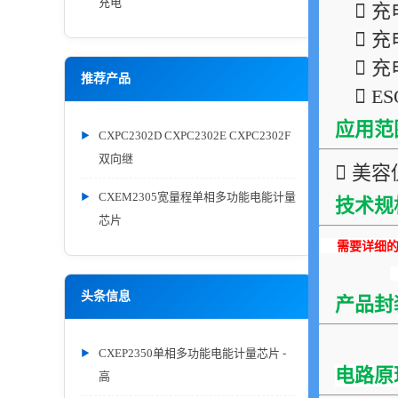
充电
 充
 
 
推荐产品
 E
应用范
CXPC2302D CXPC2302E CXPC2302F
双向继
 美容
CXEM2305宽量程单相多功能电能计量
技术规
芯片
需要详细的P
头条信息
产品封
CXEP2350单相多功能电能计量芯片 -
电路原
高