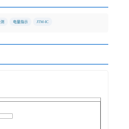
检测
电量指示
JTM-IC