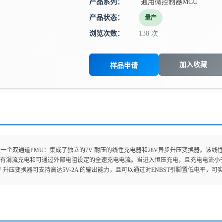
产品系列：
通用微控制器MCU
产品状态：
量产
浏览次数：
138 次
加入收藏
样品申请
121是一个双通道PMU：集成了独立的7V 耐压的线性充电器和28V异步升压变换器。
有涓流充电和可通过外部电阻设定的全速充电电流。当进入恒压充电，且充电电流小于预设
V 升压变换器可支持高达5V-2A 的输出能力，且可以通过对ENBST引脚置低电平，