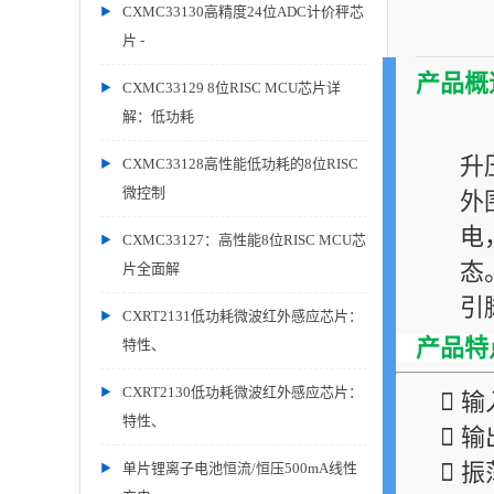
CXMC33130高精度24位ADC计价秤芯
片 -
产品概
CXMC33129 8位RISC MCU芯片详
解：低功耗
C
升
CXMC33128高性能低功耗的8位RISC
微控制
外
电
CXMC33127：高性能8位RISC MCU芯
态
片全面解
引
CXRT2131低功耗微波红外感应芯片：
产品特
特性、
CXRT2130低功耗微波红外感应芯片：
 输
特性、
 
 振
单片锂离子电池恒流/恒压500mA线性