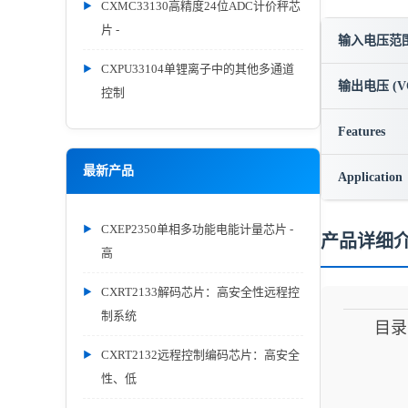
CXMC33130高精度24位ADC计价秤芯
片 -
输入电压范围 
CXPU33104单锂离子中的其他多通道
输出电压 (V
控制
Features
最新产品
Application
CXEP2350单相多功能电能计量芯片 -
产品详细
高
CXRT2133解码芯片：高安全性远程控
制系统
目录
CXRT2132远程控制编码芯片：高安全
性、低