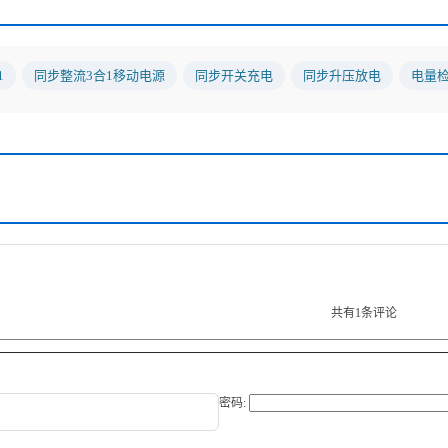
1
同步整流3合1移动电源
同步开关充电
同步升压放电
电量
共有
1
条评论
密码: