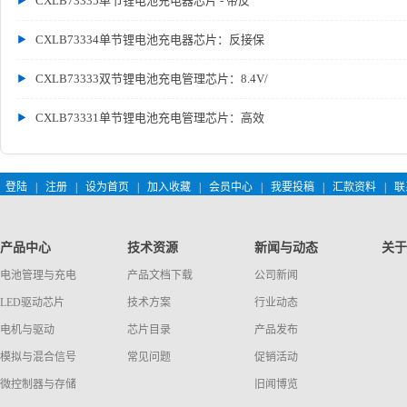
CXLB73335单节锂电池充电器芯片 - 带反
CXLB73334单节锂电池充电器芯片：反接保
CXLB73333双节锂电池充电管理芯片：8.4V/
CXLB73331单节锂电池充电管理芯片：高效
登陆
|
注册
|
设为首页
|
加入收藏
|
会员中心
|
我要投稿
|
汇款资料
|
联
产品中心
技术资源
新闻与动态
关于
电池管理与充电
产品文档下载
公司新闻
LED驱动芯片
技术方案
行业动态
电机与驱动
芯片目录
产品发布
模拟与混合信号
常见问题
促销活动
微控制器与存储
旧闻博览