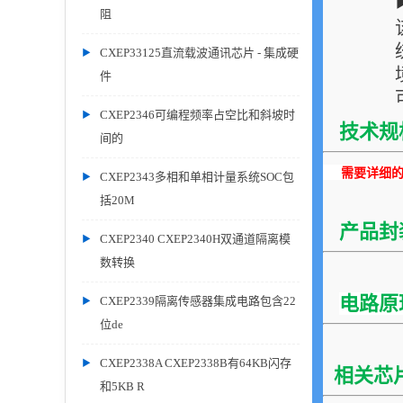
阻
CXEP33125直流载波通讯芯片 - 集成硬
件
CXEP2346可编程频率占空比和斜坡时
技术规
间的
需要详细的P
CXEP2343多相和单相计量系统SOC包
括20M
产品封
CXEP2340 CXEP2340H双通道隔离模
数转换
电路原
CXEP2339隔离传感器集成电路包含22
位de
CXEP2338A CXEP2338B有64KB闪存
相关芯
和5KB R