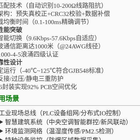
配技术（自动识别10-200Ω线路阻抗）
构：预失真校正+CRC32校验+数据补偿
均衡时间（0.1-100ms精确调节）
性能突破
切换（9.6Kbps-57.6Kbps自适应）
通信距离达1000米（@24AWG线径）
1000-4-5浪涌四级认证
靠性设计
运行（-40℃~125℃符合GJB548标准）
反接/过压/静电三重防护
-16封装实现92% PCB空间优化
用场景
工业现场总线（PLC设备组网/分布式IO控制）
▶ 智慧建筑系统（中央空调智能群控/新风联动）
▶ 环境监测网络（温湿度传感/PM2.5检测）