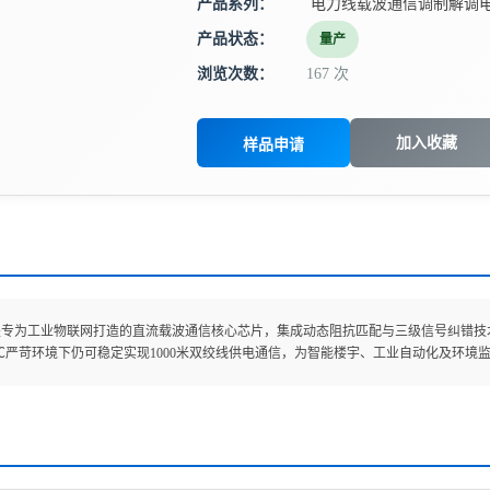
产品系列：
电力线载波通信调制解调
产品状态：
量产
浏览次数：
167 次
加入收藏
样品申请
24是专为工业物联网打造的直流载波通信核心芯片，集成动态阻抗匹配与三级信号纠错技术，支持9
125℃严苛环境下仍可稳定实现1000米双绞线供电通信，为智能楼宇、工业自动化及环