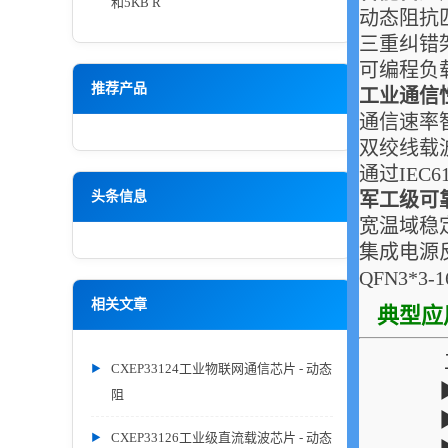
和5KB R
动态阻抗匹
三重纠错架
可编程负载
推荐产品
工业通信
通信速率智能
双绞线载波
通过IEC6
头条信息
军工级可
宽温域稳定
集成电源
QFN3*3
相关文章
典型应
CXEP33124工业物联网通信芯片 - 动态
阻
CXEP33126工业级直流载波芯片 - 动态