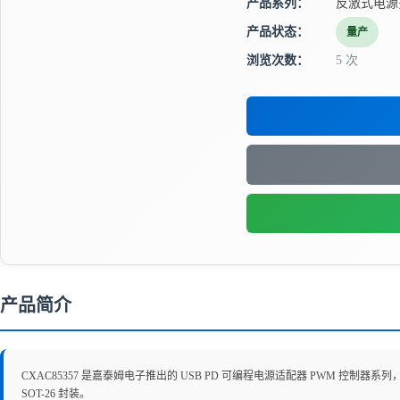
产品系列：
反激式电源
产品状态：
量产
浏览次数：
5 次
产品简介
CXAC85357 是嘉泰姆电子推出的 USB PD 可编程电源适配器 PWM 控制器系列，支持
SOT-26 封装。