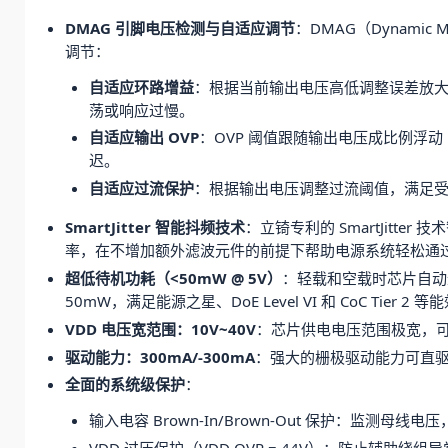
DMAG 引脚电压检测与自适应调节
：DMAG（Dynami
调节：
自适应环路增益
：根据当前输出电压高低调整误差放大器
荡或响应过慢。
自适应输出 OVP
：OVP 阈值跟随输出电压成比例浮动
迟。
自适应过流保护
：根据输出电压调整过流阈值，满足受
SmartJitter 智能抖频技术
：立锜专利的 SmartJitte
率，在不增加额外滤波元件的前提下帮助电源系统轻松通过 EN5502
超低待机功耗（<50mW @ 5V）
：轻载和空载时芯片自动进
50mW，满足能源之星、DoE Level VI 和 CoC Tier 2
VDD 电压宽范围：10V~40V
：芯片供电电压范围极宽，
驱动能力：300mA/-300mA
：强大的栅极驱动能力可直驱中大
全面的系统级保护
：
输入电容 Brown-In/Brown-Out 保护：监
VDD 过压保护（VDD OVP = 44V）：防止辅助绕