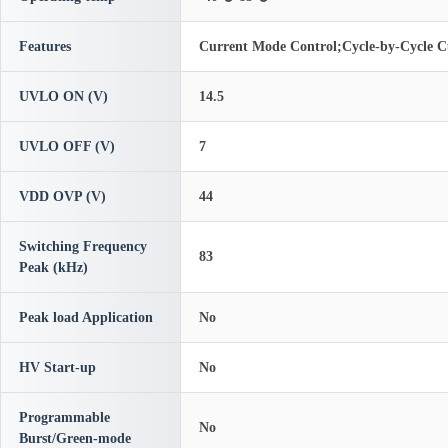
Features
Current Mode Control;Cycle-by-Cycl
UVLO ON (V)
14.5
UVLO OFF (V)
7
VDD OVP (V)
44
Switching Frequency
83
Peak (kHz)
Peak load Application
No
HV Start-up
No
Programmable
No
Burst/Green-mode