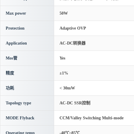
Max power
50W
Protection
Adaptive OVP
Application
AC-DC转换器
Mos管
Yes
精度
±1%
功耗
< 30mW
Topology type
AC-DC SSR控制
MODE Flyback
CCM/Valley Switching Multi-mode
Operating temp
-40℃~85℃