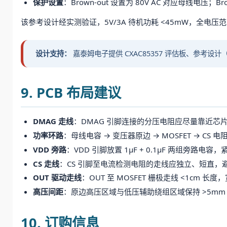
保护设置
：Brown-out 设置为 80V AC 对应母线电压；Br
该参考设计经实测验证，5V/3A 待机功耗 <45mW，全电压范围内平均
设计支持：
嘉泰姆电子提供 CXAC85357 评估板、参考设计
9. PCB 布局建议
DMAG 走线
：DMAG 引脚连接的分压电阻应尽量靠近
功率环路
：母线电容 → 变压器原边 → MOSFET → CS
VDD 旁路
：VDD 引脚放置 1μF + 0.1μF 两组旁路电容，紧
CS 走线
：CS 引脚至电流检测电阻的走线应独立、短直，
OUT 驱动走线
：OUT 至 MOSFET 栅极走线 <1cm 长度，
高压间距
：原边高压区域与低压辅助绕组区域保持 >5mm
10. 订购信息