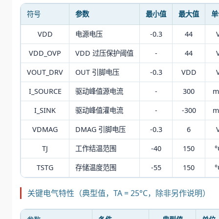
符号
参数
最小值
最大值
单
VDD
电源电压
-0.3
44
VDD_OVP
VDD 过压保护阈值
-
44
VOUT_DRV
OUT 引脚电压
-0.3
VDD
I_SOURCE
驱动峰值源电流
-
300
m
I_SINK
驱动峰值灌电流
-
-300
m
VDMAG
DMAG 引脚电压
-0.3
6
TJ
工作结温范围
-40
150
°
TSTG
存储温度范围
-55
150
°
关键电气特性（典型值，TA = 25°C，除非另作说明）