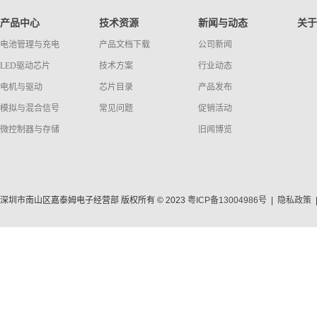
产品中心
技术资源
新闻与动态
关于
电池管理与充电
产品文档下载
公司新闻
LED驱动芯片
技术方案
行业动态
电机与驱动
芯片目录
产品发布
模拟与混合信号
常见问题
促销活动
微控制器与存储
旧闻博览
深圳市南山区嘉泰姆电子经营部 版权所有 © 2023
粤ICP备13004986号
|
隐私政策