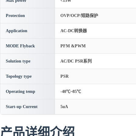
Max power
<15W
Protection
OVP/OCP/短路保护
Application
AC-DC转换器
MODE Flyback
PFM &PWM
Solution type
AC/DC PSR系列
Topology type
PSR
Operating temp
-40℃~85℃
Start-up Current
5uA
产品详细介绍