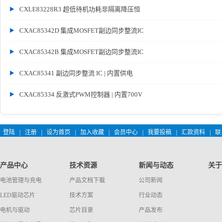
CXLE83228R3 超低待机功耗非隔离降压恒
CXAC85342D 集成MOSFET副边同步整流IC
CXAC85342B 集成MOSFET副边同步整流IC
CXAC85341 副边同步整流 IC | 内置供电
CXAC85334 反激式PWM控制器 | 内置700V
登陆
|
注册
|
设为首页
|
加入收藏
|
会员中心
|
我要投稿
|
汇款资料
|
联
产品中心
技术资源
新闻与动态
关于
电池管理与充电
产品文档下载
公司新闻
LED驱动芯片
技术方案
行业动态
电机与驱动
芯片目录
产品发布