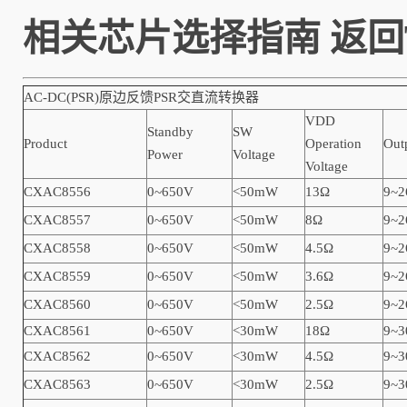
相关芯片选择指南
返回
AC-DC(PSR)原边反馈PSR交直流转换器
VDD
Standby
SW
Product
Operation
Out
Power
Voltage
Voltage
CXAC8556
0~650V
<50mW
13Ω
9~2
CXAC8557
0~650V
<50mW
8Ω
9~2
CXAC8558
0~650V
<50mW
4.5Ω
9~2
CXAC8559
0~650V
<50mW
3.6Ω
9~2
CXAC8560
0~650V
<50mW
2.5Ω
9~2
CXAC8561
0~650V
<30mW
18Ω
9~3
CXAC8562
0~650V
<30mW
4.5Ω
9~3
CXAC8563
0~650V
<30mW
2.5Ω
9~3