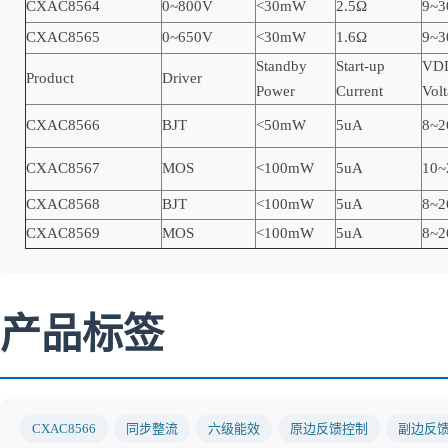
CXAC8564
0~800V
<30mW
2.5Ω
9~3
CXAC8565
0~650V
<30mW
1.6Ω
9~3
Standby
Start-up
VDD
Product
Driver
Power
Current
Vol
CXAC8566
BJT
<50mW
5uA
8~2
CXAC8567
MOS
<100mW
5uA
10~
CXAC8568
BJT
<100mW
5uA
8~2
CXAC8569
MOS
<100mW
5uA
8~2
产品标签
CXAC8566
同步整流
六级能效
原边反馈控制
副边反