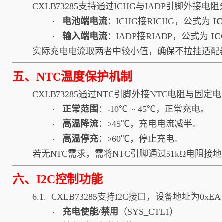
CXLB73285支持通过ICHG与IADP引脚外
电池端电流
：ICHG接RICHG，公式为
I
·
输入端电流
：IADP接RIADP，公式为
IC
·
实际充电电流取两者中较小值，确保不拉挂适配器
五、NTC温度保护机制
CXLB73285通过NTC引脚外接NTC电阻与
正常范围
：-10℃ ~ 45℃，正常充电。
·
高温降流
：>45℃，充电电流减半。
·
高温停充
：>60℃，停止充电。
·
若无NTC需求，需将NTC引脚通过51kΩ电阻接
六、I2C控制功能
6.1. CXLB73285支持I2C接口，设备地址为
充电使能/禁用
（SYS_CTL1）
·