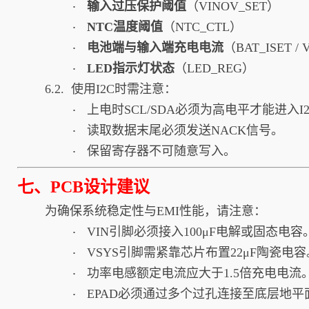
输入过压保护阈值
（VINOV_SET）
·
NTC温度阈值
（NTC_CTL）
·
电池端与输入端充电电流
（BAT_ISET / 
·
LED指示灯状态
（LED_REG）
·
6.2. 使用I2C时需注意：
上电时SCL/SDA必须为高电平才能进入I
·
读取数据末尾必须发送NACK信号。
·
保留寄存器不可随意写入。
·
七、PCB设计建议
为确保系统稳定性与EMI性能，请注意：
VIN引脚必须接入100μF电解或固态电容
·
VSYS引脚需紧靠芯片布置22μF陶瓷电容
·
功率电感额定电流应大于1.5倍充电电流
·
EPAD必须通过多个过孔连接至底层地
·