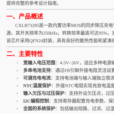
提供完整的参考设计指南。
一、产品概述
CXLB73285是一款内置功率MOS的同步降压充电
源。其开关频率为250kHz，转换效率最高可达95%
该芯片采用QFN24封装，具有良好的散热性能和紧
二、主要特性
· 宽输入电压范围
：4.5V~26V，适应多种电
· 多串电池支持
：通过FB引脚外接电阻灵活设置
· 可调充电电流
：支持电池端与输入端独立限流
· NTC温度保护
：外接NTC电阻实现充放电温
· 输入欠压与过压保护
：支持外设欠压点，过
· I2C编程控制
：支持寄存器配置充电参数、保
· 全面的系统保护
：包括输出短路、过流、过温保