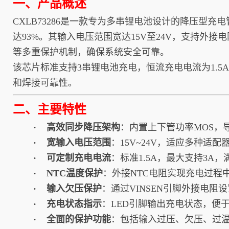
一、产品概述
CXLB73286是一款专为多串锂电池设计的降压型充
达93%。其输入电压范围宽达15V至24V，支持外
等多重保护机制，确保系统安全可靠。
该芯片标准支持3串锂电池充电，恒流充电电流为1.5
和焊接可靠性。
二、主要特性
· 高效同步降压架构
：内置上下管功率MOS，
· 宽输入电压范围
：15V~24V，适应多种适
· 可定制充电电流
：标准1.5A，最大支持3A
· NTC温度保护
：外接NTC电阻实现充电过程
· 输入欠压保护
：通过VINSEN引脚外接电
· 充电状态指示
：LED引脚输出充电状态，便
· 全面的保护功能
：包括输入过压、欠压、过温