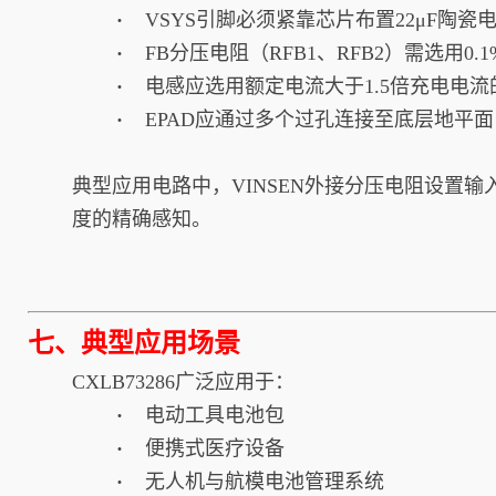
·
VSYS引脚必须紧靠芯片布置22μF陶
·
FB分压电阻（RFB1、RFB2）需选用
·
电感应选用额定电流大于1.5倍充电电
·
EPAD应通过多个过孔连接至底层地平
典型应用电路中，VINSEN外接分压电阻设置输入
度的精确感知。
七、典型应用场景
CXLB73286广泛应用于：
·
电动工具电池包
·
便携式医疗设备
·
无人机与航模电池管理系统