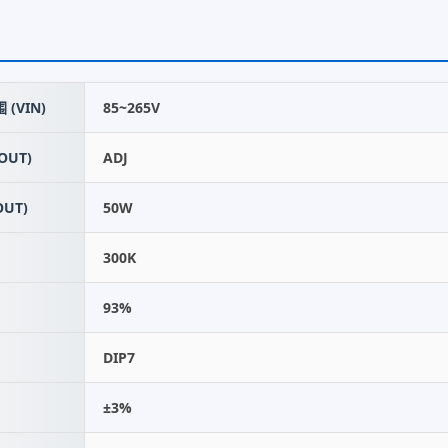
(VIN)
85~265V
OUT)
ADJ
UT)
50W
300K
93%
DIP7
±3%