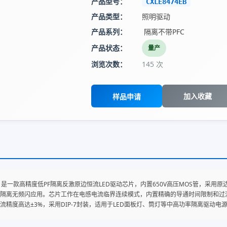
产品型号：
CXLE8474EB
产品类型：
照明驱动
产品系列：
隔离不带PFC
产品状态：
量产
浏览次数：
145 次
加入收藏
样品申请
74EB 是一款高精度低PF隔离反激原边恒流LED驱动芯片，内置650V高压MOS管，
隔离无频闪应用。芯片工作在电感电流临界连续模式，内置精确的导通时间限制和过
流精度高达±3%，采用DIP-7封装，适用于LED面板灯、筒灯等中高功率隔离驱动电