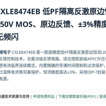
CXLE8474EB 低PF隔离反激
650V MOS、原边反馈、±3%
无频闪
姆电子
CXLE8474EB 是一款高精度低PF隔离反激原边恒流
反馈控制技术，无需次级反馈电路。适合搭配前级APFC升
感电流临界连续模式，内置精确的导通时间限制和过流保护
过温降电流等完善保护，恒流精度高达±3%，采用DIP-7封
电源。
快速技术资源与支持
|
申请免费样品
|
下载完整数据手册(PDF)
|
联系