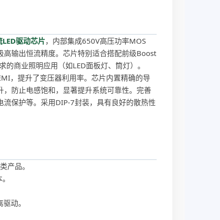
LED驱动芯片
，内部集成650V高压功率MOS
高输出恒流精度。芯片特别适合搭配前级Boost
要求的商业照明应用（如LED面板灯、筒灯）。
及EMI，提升了变压器利用率。芯片内置精确的导
升，防止电感饱和，显著提升系统可靠性。完善
流保护等。采用DIP-7封装，具有良好的散热性
同类产品。
本。
隔离驱动。