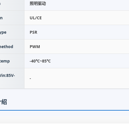
n
照明驱动
on
UL/CE
ype
PSR
method
PWM
 temp
-40℃~85℃
n:85V-
-
介绍