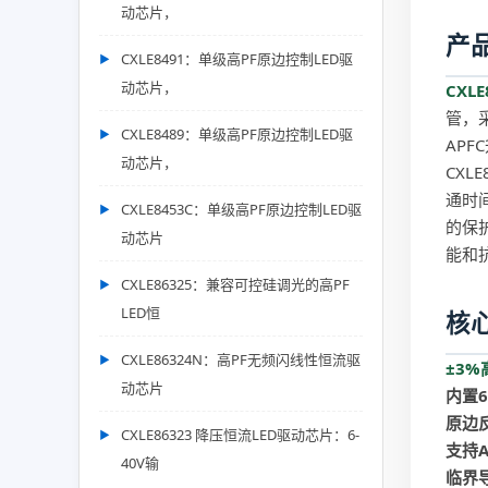
动芯片，
产
CXLE8491：单级高PF原边控制LED驱
动芯片，
CXLE
管，
CXLE8489：单级高PF原边控制LED驱
AP
动芯片，
CX
通时
CXLE8453C：单级高PF原边控制LED驱
的保
动芯片
能和
CXLE86325：兼容可控硅调光的高PF
LED恒
核
CXLE86324N：高PF无频闪线性恒流驱
±3
动芯片
内置6
原边
CXLE86323 降压恒流LED驱动芯片：6-
支持
40V输
临界导