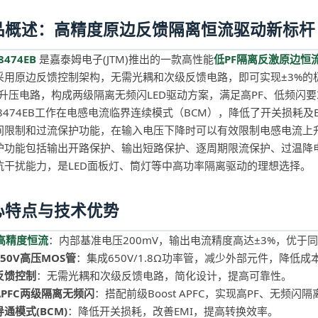
品概述：高精度原边反馈隔离恒流驱动新标杆
8474EB
是嘉泰姆电子(JTM)推出的一款高性能
低PF隔离反激原边恒流
采用原边反馈控制架构，无需光耦和次级反馈电路，即可实现±3%的极
FC升压电路，构成两级隔离无频闪LED驱动方案，满足高PF、低频闪
LE8474EB工作在电感电流临界连续模式（BCM），降低了开关损耗
间限制和过流保护功能，在输入电压下降时可以有效限制电感电流上
护功能包括输出开路保护、输出短路保护、逐周期限流保护、过温降电
抗干扰能力，是LED面板灯、筒灯等中高功率隔离驱动的理想选择。
心特点与技术优势
%高精度恒流
：内部基准电压200mV，输出电流精度高达±3%，优于
50V高压MOS管
：集成650V/1.8Ω功率管，减少外部元件，降低成
反馈控制
：无需光耦和次级反馈电路，简化设计，提高可靠性。
APFC两级隔离无频闪
：搭配前级Boost APFC，实现高PF、无频闪
通模式(BCM)
：降低开关损耗，改善EMI，提高转换效率。