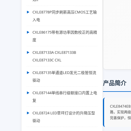
CXLE8778P同步刷新高压CMOS工艺输
入电
CXLE86175带有源功率因数校正的高精
度
CXLE87133A CXLE87133B
CXLE87133C CXL
CXLE87135单通道LED发光二极管恒流
驱动
产品简介
CXLE87144单线串行级联接口内置上电
复
CXLE84
路，实现两级
CXLE8724 LED草坪灯设计的升降压型
完善保护，恒
驱动