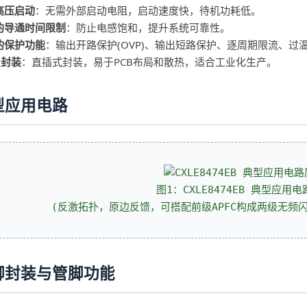
高压启动
：无需外部启动电阻，启动速度快，待机功耗低。
的导通时间限制
：防止电感饱和，提升系统可靠性。
的保护功能
：输出开路保护(OVP)、输出短路保护、逐周期限流、过温降
-7封装
：直插式封装，易于PCB布局和散热，适合工业化生产。
型应用电路
图1：CXLE8474EB 典型应用
(反激拓扑，原边反馈，可搭配前级APFC构成两级无频
脚封装与管脚功能