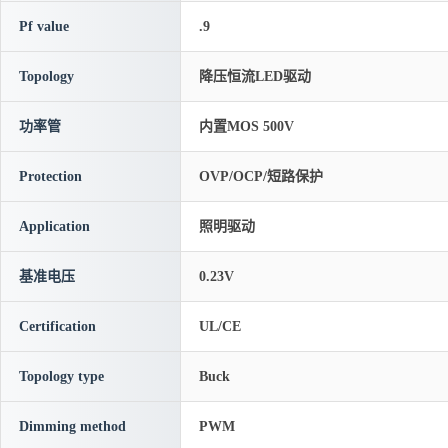
Pf value
.9
Topology
降压恒流LED驱动
功率管
内置MOS 500V
Protection
OVP/OCP/短路保护
Application
照明驱动
基准电压
0.23V
Certification
UL/CE
Topology type
Buck
Dimming method
PWM