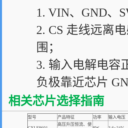
1. VIN、GN
2. CS 走线
围；
3. 输入电解电容
负极靠近芯片 GN
相关芯片选择指南
型号
产品特征
功率
输入电压
高压升压恒流、使
CXLE8601
8W
3.6~24V