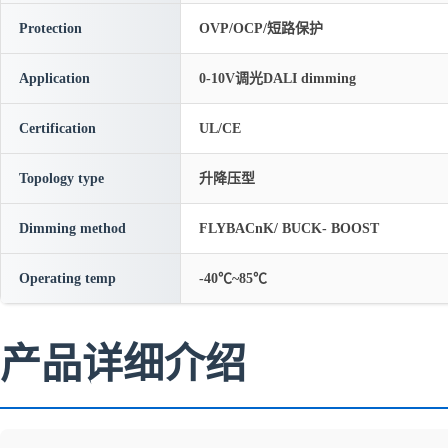
Protection
OVP/OCP/短路保护
Application
0-10V调光DALI dimming
Certification
UL/CE
Topology type
升降压型
Dimming method
FLYBACnK/ BUCK- BOOST
Operating temp
-40℃~85℃
产品详细介绍