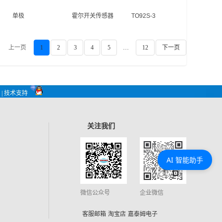
单极
霍尔开关传感器
TO92S-3
上一页
1
2
3
4
5
…
12
下一页
| 技术支持
关注我们
AI 智能助手
微信公众号
企业微信
客服邮箱
淘宝店
嘉泰姆电子