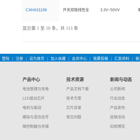
CXHA31106
开关双极线性全
3.3V~50VV
显示第 1 至 10 条，共 113 条
登陆
|
注册
|
设为首页
|
加入收藏
|
会员中心
|
我要投稿
|
汇款资料
|
联
产品中心
技术资源
新闻与动态
电池管理与充电
产品文档下载
公司新闻
LED驱动芯片
技术方案
行业动态
电机与驱动
芯片目录
产品发布
模拟与混合信号
常见问题
促销活动
微控制器与存储
旧闻博览