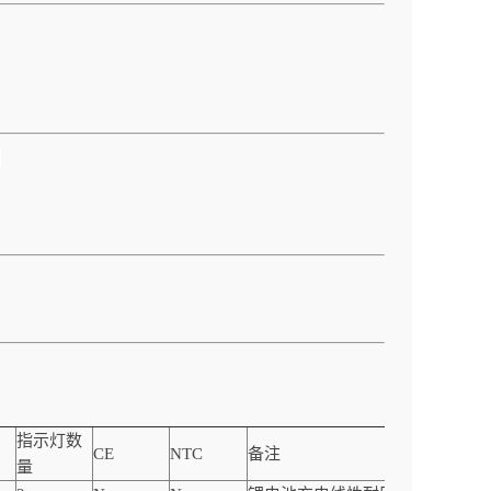
！
指示灯数
CE
NTC
备注
量