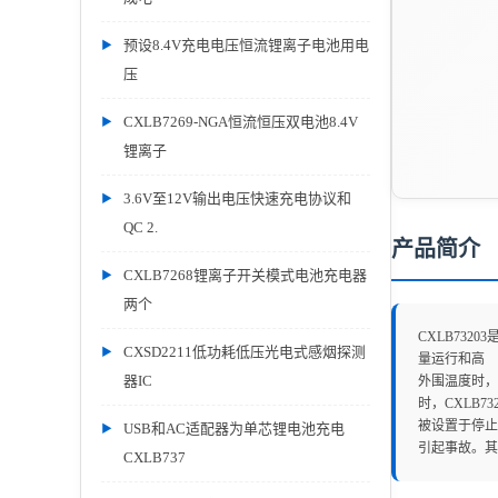
预设8.4V充电电压恒流锂离子电池用电
压
CXLB7269-NGA恒流恒压双电池8.4V
锂离子
3.6V至12V输出电压快速充电协议和
QC 2.
产品简介
CXLB7268锂离子开关模式电池充电器
两个
CXLB73
CXSD2211低功耗低压光电式感烟探测
量运行和高
器IC
外围温度时，
时，CXLB7
被设置于停止
USB和AC适配器为单芯锂电池充电
引起事故。
CXLB737