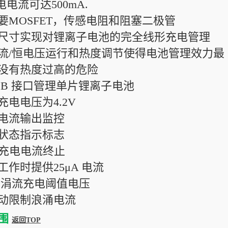
电流可达500mA.
要MOSFET，传感电阻和阻塞二极管
尺寸实现对锂离子电池的完全线形充电管理
流/恒电压运行和热度调节使得电池管理效力最
没有热度过高的危险
SB 接口管理单片锂离子电池
充电电压为4.2V
电流输出监控
状态指示标志
0 充电电流终止
工作时提供25μA 电流
9V 涓流充电阈值电压
动限制浪涌电流
围
返回TOP