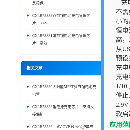
充电
反接保
不需
CXLB73333双节锂电池充电管理芯
小的
片：8.4V/
恒电
CXLB73331单节锂电池充电管理芯
高，
片：高效
从U
预设
充电
相关文章
充电
1/1
CXLB73339太阳能MPPT多节锂电池充
停止
电管
2.
CXLB73338锂电池充电芯片：支持反
软启
接保护
应用范
CXLB73336 | 16V OVP 过压保护单节