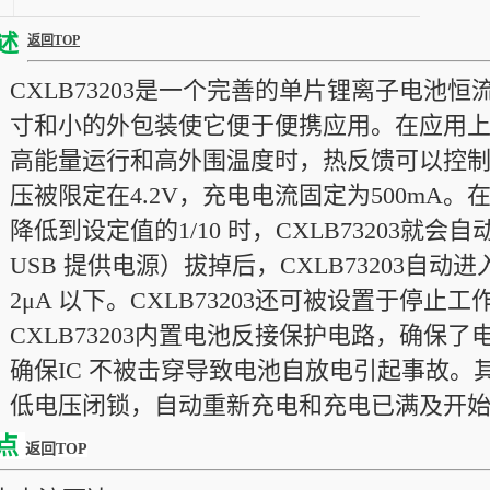
述
返回TOP
CXLB73203是一个完善的单片锂离子电池
寸和小的外包装使它便于便携应用。在应用
高能量运行和高外围温度时，热反馈可以控
压被限定在4.2V，充电电流固定为500mA
降低到设定值的1/10 时，CXLB73203
USB 提供电源）拔掉后，CXLB73203自
2μA 以下。CXLB73203还可被设置于停止
CXLB73203内置电池反接保护电路，确保
确保IC 不被击穿导致电池自放电引起事故
低电压闭锁，自动重新充电和充电已满及开
点
返回TOP