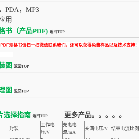
，PDA，MP3
应用
格书（产品PDF)
返回TOP
DF规格书请扫一扫微信联系我们，还可以获得免费样品以及技术支持
装图
返回TOP
理图
返回TOP
片选择指南
更多产品。。。。。
返回TOP
工作电
充电电
封装
充满电压/V
结束电流比例
压/V
流/mA