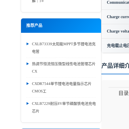
解｜5V
Communicat
Charge curr
推荐产品
Charge volt
CXLB73339太阳能MPPT多节锂电池充
充电载止电
电管
热调节恒流恒压微型线性电池管理芯片
产品详细
CX
CXDR7544单节锂电池电量指示芯片
CMOS工
目录
CXLB7229耐压8V单节磷酸铁电池充电
芯片