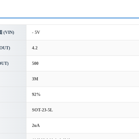
(VIN)
- 5V
OUT)
4.2
UT)
500
3M
92%
SOT-23-5L
2uA