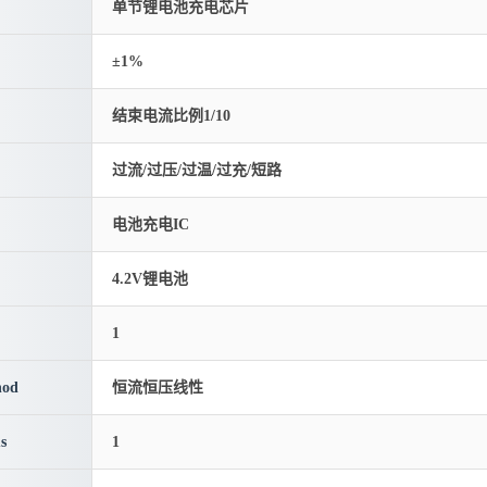
单节锂电池充电芯片
±1%
结束电流比例1/10
过流/过压/过温/过充/短路
电池充电IC
4.2V锂电池
1
hod
恒流恒压线性
s
1