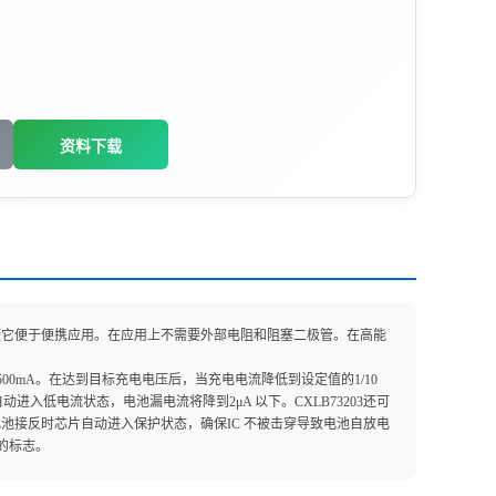
资料下载
装使它便于便携应用。在应用上不需要外部电阻和阻塞二极管。在高能
0mA。在达到目标充电电压后，当充电电流降低到设定值的1/10
自动进入低电流状态，电池漏电流将降到2μA 以下。CXLB73203还可
了电池接反时芯片自动进入保护状态，确保IC 不被击穿导致电池自放电
的标志。