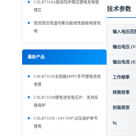
CXLB7316A高效同步降压锂电充电管
技术参数
理芯
恒流恒压恒温均衡功能线性超级电容充
电
输入电压范围 
输出电压 (V
最新产品
输出电流 (IO
CXLB73339太阳能MPPT多节锂电池充
工作频率
电管
转换效率
CXLB73338锂电池充电芯片：支持反
接保护
封装类型
CXLB73336 | 16V OVP 过压保护单节
Iq
锂电