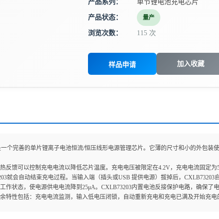
产品系列：
单节锂电池充电芯片
产品状态：
量产
浏览次数：
115 次
加入收藏
样品申请
203是一个完善的单片锂离子电池恒流/恒压线形电源管理芯片。它薄的尺寸和小的外包
热反馈可以控制充电电流以降低芯片温度。充电电压被限定在4.2V，充电电流固定为50
3203就会自动结束充电过程。当输入端（插头或USB 提供电源）拔掉后，CXLB73203
工作状态，使电源供电电流降到25μA。CXLB73203内置电池反接保护电路，确保
其余特性包括：充电电流监测，输入低电压闭锁，自动重新充电和充电已满及开始充电