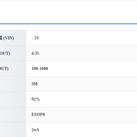
(VIN)
- 5V
OUT)
4.35
UT)
100-1000
3M
92%
ESOP8
2uA