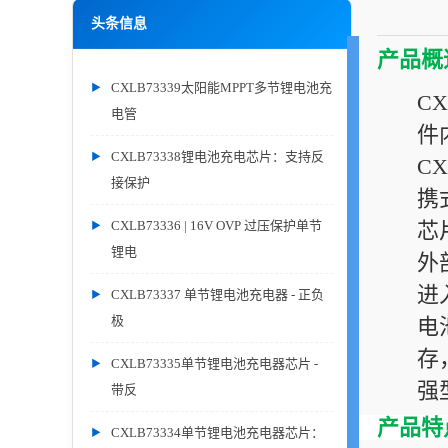
头条信息
产品概
CXLB73339太阳能MPPT多节锂电池充
C
电管
件
CXLB73338锂电池充电芯片：支持反
C
接保护
携
CXLB73336 | 16V OVP 过压保护单节
芯
锂电
外
进
CXLB73337 单节锂电池充电器 - 正负
极
电
存
CXLB73335单节锂电池充电器芯片 -
强
带反
产品特
CXLB73334单节锂电池充电器芯片：