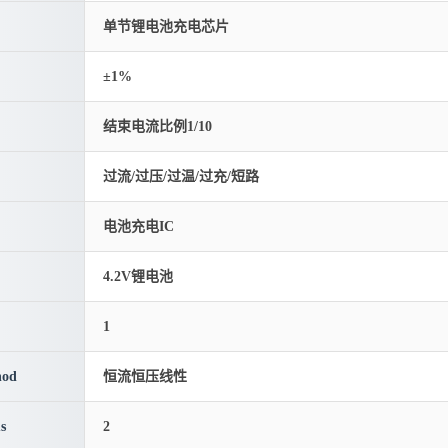
单节锂电池充电芯片
±1%
结束电流比例1/10
过流/过压/过温/过充/短路
电池充电IC
4.2V锂电池
1
hod
恒流恒压线性
s
2