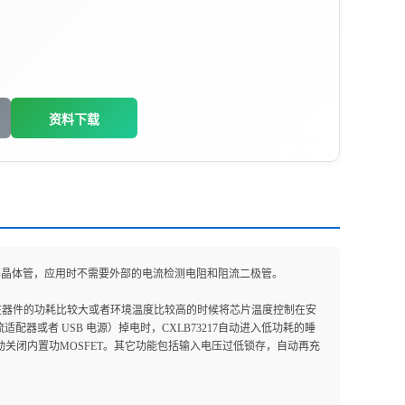
资料下载
功率晶体管，应用时不需要外部的电流检测电阻和阻流二极管。
以在器件的功耗比较大或者环境温度比较高的时候将芯片温度控制在安
器或者 USB 电源）掉电时，CXLB73217自动进入低功耗的睡
动关闭内置功MOSFET。其它功能包括输入电压过低锁存，自动再充