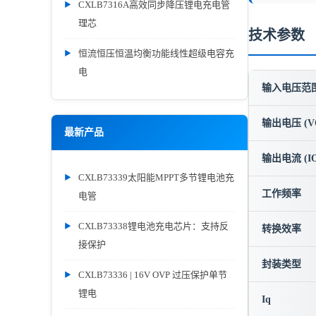
CXLB7316A高效同步降压锂电充电管
理芯
技术参数
恒流恒压恒温均衡功能线性超级电容充
电
输入电压范围 
输出电压 (V
最新产品
输出电流 (IO
CXLB73339太阳能MPPT多节锂电池充
工作频率
电管
CXLB73338锂电池充电芯片：支持反
转换效率
接保护
封装类型
CXLB73336 | 16V OVP 过压保护单节
锂电
Iq