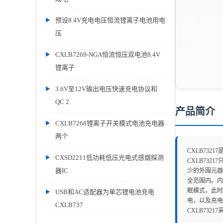
预设8.4V充电电压恒流锂离子电池用电
压
CXLB7269-NGA恒流恒压双电池8.4V
锂离子
3.6V至12V输出电压快速充电协议和
QC 2.
产品简介
CXLB7268锂离子开关模式电池充电器
两个
CXLB73
CXSD2211低功耗低压光电式感烟探测
CXLB7321
器IC
少的外围元器
全范围内。内
眠模式，此时
USB和AC适配器为单芯锂电池充电
电，以及充电
CXLB737
CXLB7321