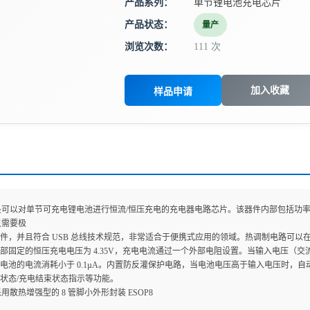
产品系列：
单节锂电池充电芯片
产品状态：
量产
浏览次数：
111 次
加入收藏
样品申请
217是可以对单节可充电锂电池进行恒流/恒压充电的充电器电路芯片。该器件内部包括
7只需要极
件，并且符合 USB 总线技术规范，非常适合于便携式应用的领域。热调制电路可
部固定的恒压充电电压为 4.35V，充电电流通过一个外部电阻设置。当输入电压（交流适配
电池的电流消耗小于 0.1µA。内置防反灌保护电路，当电池电压高于输入电压时，自
状态/充电结束状态指示等功能。
7采用散热增强型的 8 管脚小外形封装 ESOP8