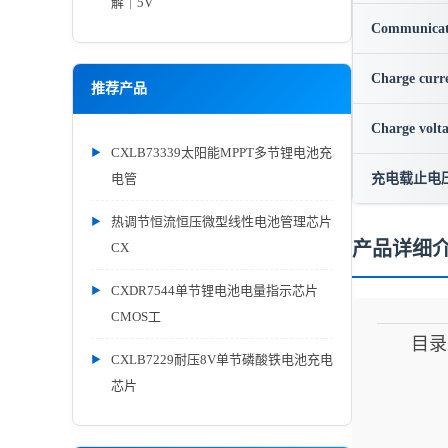
解｜5V
Communicat
Charge curr
推荐产品
Charge volt
CXLB73339太阳能MPPT多节锂电池充
电管
充电载止电
热调节恒流恒压微型线性电池管理芯片
产品详细
CX
CXDR7544单节锂电池电量指示芯片
CMOS工
目录
CXLB7229耐压8V单节磷酸铁电池充电
芯片